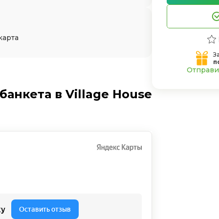
карта
З
п
Отправит
анкета в Village House