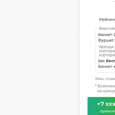
Рейтинг
Вместим
Банкет:
Фуршет:
Аренда 
корпора
корпора
Зал:
бес
Банкет:
Мин. стои
* Возможн
на нужную
+7 xxx
прямой