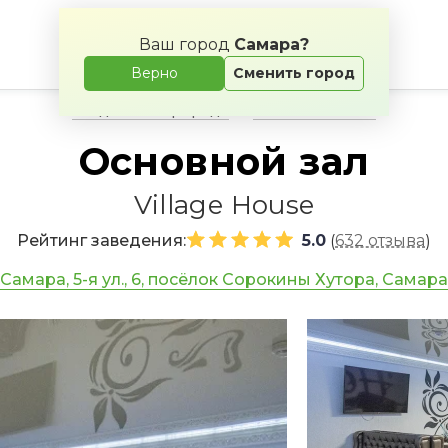
Ваш город
Самара?
Верно
Сменить город
Свадьба на природе
Банкетные залы
Основной зал
Village House
Рейтинг заведения:
5.0
632 отзыва
(
)
Самара, 5-я ул., 6, посёлок Сорокины Хутора, Самара