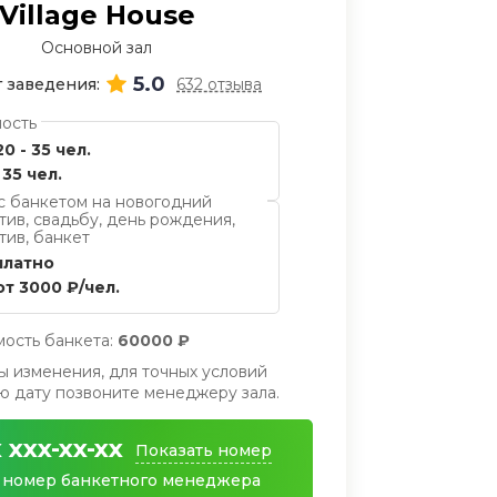
Village House
Основной зал
5.0
 заведения:
632 отзыва
ость
20 - 35 чел.
35 чел.
с банкетом на новогодний
тив, свадьбу, день рождения,
тив, банкет
платно
от 3000 ₽/чел.
мость банкета:
60000 ₽
ы изменения, для точных условий
 дату позвоните менеджеру зала.
 xxx-xx-xx
Показать номер
 номер банкетного менеджера