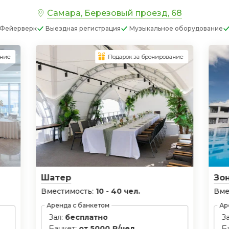
Самара, Березовый проезд, 68
Фейерверк
Выездная регистрация
Музыкальное оборудование
ание
Подарок за бронирование
Шатер
Зон
Вместимость:
10 - 40 чел.
Вме
Аренда с банкетом
Ар
Зал:
бесплатно
З
Банкет:
от 5000 ₽/чел.
Б