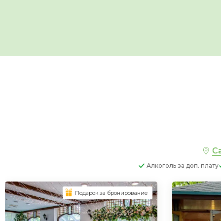
Са
Алкоголь
за доп. плату
Подарок за бронирование