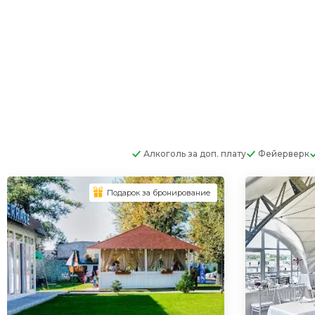
Алкоголь
за доп. плату
Фейерверк
Подарок за бронирование