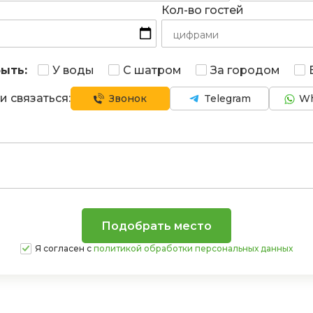
Кол-во гостей
ыть:
У воды
С шатром
За городом
и связаться:
Звонок
Telegram
Wh
Я согласен с
политикой обработки персональных данных