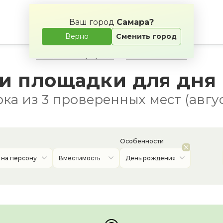
Ваш город
Самара?
Верно
Сменить город
Свадьба на природе
Банкетные залы
и площадки для дня
ка из 3 проверенных мест (авгус
Особенности
 на персону
Вместимость
День рождения