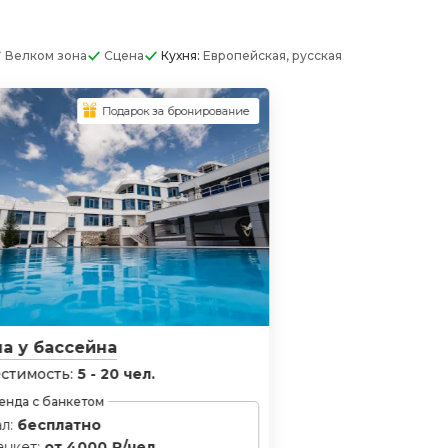
Велком зона
Сцена
Кухня:
Европейская, русская
Подарок за бронирование
а у бассейна
стимость:
5 - 20 чел.
енда с банкетом
ал:
бесплатно
анкет:
от 4000 ₽/чел.