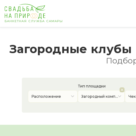
БАНКЕТНАЯ СЛУЖБА САМАРЫ
Самара
Загородные клубы 
Банкет
Подбор
Свадьба
День рождения
Тип площадки
Расположение
Загородный комплекс
Чек
Выпускной
Корпоратив
Новогодний корпоратив