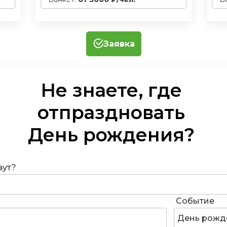
Заявка
Не знаете, где
организовать
День рождения
?
вут?
Событие
День рожд