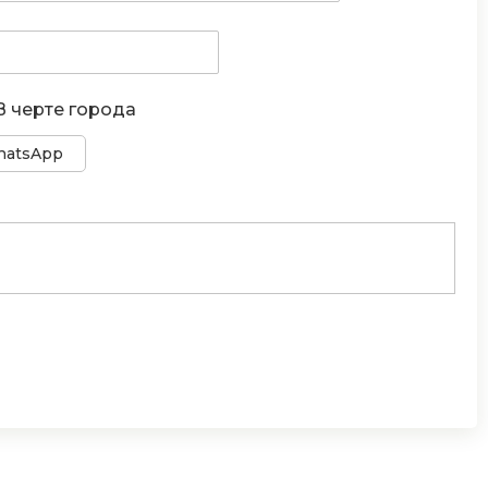
В черте города
atsApp