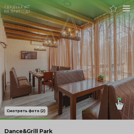
Самара
Банкет
Свадьба
День рождения
Выпускной
Корпоратив
Смотреть фото (2)
Новогодний корпоратив
Dance&Grill Park