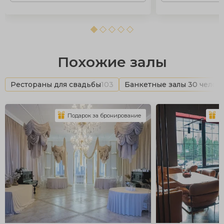
Похожие залы
Рестораны для свадьбы
103
Банкетные залы 30 челов
Подарок за бронирование
П