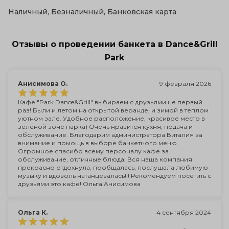
Наличный, Безналичный, Банковская карта
Отзывы о проведении банкета в Dance&Grill
Park
Анисимова О.
9 февраля 2026
Кафе "Park Dance&Grill" выбираем с друзьями не первый
раз! Были и летом на открытой веранде, и зимой в теплом
уютном зале. Удобное расположение, красивое место в
зеленой зоне парка) Очень нравится кухня, подача и
обслуживание. Благодарим администратора Виталия за
внимание и помощь в выборе банкетного меню.
Огромное спасибо всему персоналу кафе за
обслуживание, отличные блюда! Вся наша компания
прекрасно отдохнула, пообщалась, послушала любимую
музыку и вдоволь натанцевалась!!! Рекомендуем посетить с
друзьями это кафе! Ольга Анисимова
Ольга К.
4 сентября 2024