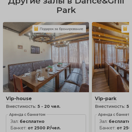
Другие залы в Dance&Grill
Park
Подарок за бронирование
П
Vip-house
Vip-park
Вместимость:
5 - 20 чел.
Вместимость:
5 
Аренда с банкетом
Аренда с банкет
Зал:
бесплатно
Зал:
бесплатн
Банкет:
от 2500 ₽/чел.
Банкет:
от 250