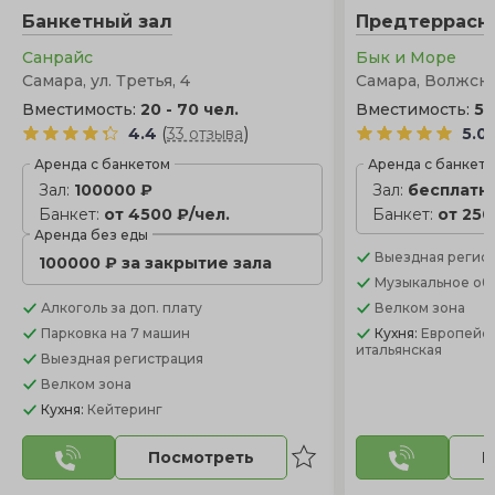
Банкетный зал
Предтеррасн
Санрайс
Бык и Море
Самара, ул. Третья, 4
Самара, Волжски
Вместимость:
20 - 70 чел.
Вместимость:
5 
(
)
4.4
33 отзыва
5.0
Аренда с банкетом
Аренда с банкет
Зал:
100000 ₽
Зал:
бесплатн
Банкет:
от 4500 ₽/чел.
Банкет:
от 250
Аренда без еды
Выездная регис
100000 ₽ за закрытие зала
Музыкальное об
Алкоголь
за доп. плату
Велком зона
Парковка
на 7 машин
Кухня:
Европейск
итальянская
Выездная регистрация
Велком зона
Кухня:
Кейтеринг
Посмотреть
П