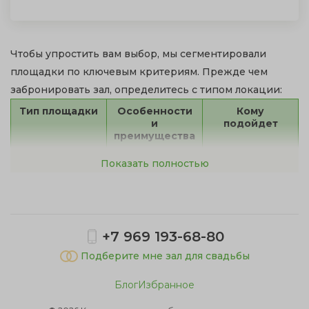
Чтобы упростить вам выбор, мы сегментировали
площадки по ключевым критериям. Прежде чем
забронировать зал, определитесь с типом локации:
Тип площадки
Особенности
Кому
и
подойдет
преимущества
Классические
Торжественный
Официальные
Показать полностью
залы
интерьер,
юбилеи, свадьбы,
профессиональн
премии.
ый свет и звук,
климат-контроль.
Шатры
Сезонность (май-
Свадьбы на
сентябрь),
природе, летние
+7 969 193-68-80
панорамные
корпоративы.
Подберите мне зал для свадьбы
виды, много
воздуха и
естественного
Блог
Избранное
света.