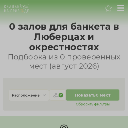
Москва
0 залов для банкета в
Люберцах и
Банкет
окрестностях
Свадьба
Подборка из 0 проверенных
мест (август 2026)
День рождения
Выпускной
Показать
0 мест
2
Расположение
Корпоратив
Сбросить фильтры
Новогодний корпоратив