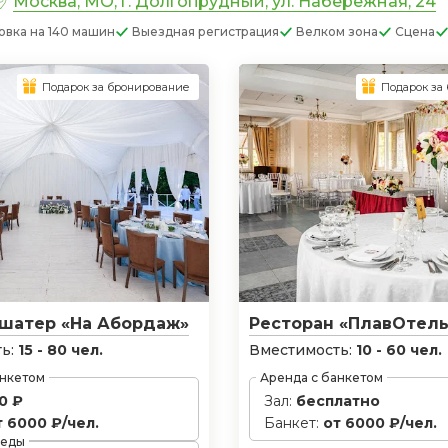
Москва, МО, г. Долгопрудный, ул. Набережная, 24
овка
на 140 машин
Выездная регистрация
Велком зона
Сцена
Подарок за бронирование
Подарок за
шатер «На Абордаж»
Ресторан «ПлавОтель
ь:
15 - 80 чел.
Вместимость:
10 - 60 чел.
анкетом
Аренда с банкетом
0 ₽
Зал:
бесплатно
т 6000 ₽/чел.
Банкет:
от 6000 ₽/чел.
 еды