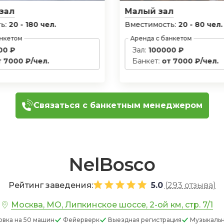
зал
Малый зал
ь:
20 - 180 чел.
Вместимость:
20 - 80 чел.
анкетом
Аренда с банкетом
00 ₽
Зал:
100000 ₽
т 7000 ₽/чел.
Банкет:
от 7000 ₽/чел.
Связаться с банкетным менеджером
NelBosco
Рейтинг заведения:
5.0
(
293 отзыва
)
Москва, МО, Липкинское шоссе, 2-ой км, стр. 7/1
овка
на 50 машин
Фейерверк
Выездная регистрация
Музыкаль