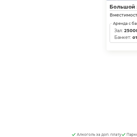
Большой 
Вместимост
Аренда с б
Зал:
2500
Банкет:
о
Алкоголь
за доп. плату
Парк