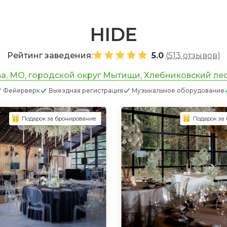
HIDE
Рейтинг заведения:
5.0
(
513 отзывов
)
а, МО, городской округ Мытищи, Хлебниковский ле
Фейерверк
Выездная регистрация
Музыкальное оборудование
Подарок за бронирование
Подарок за