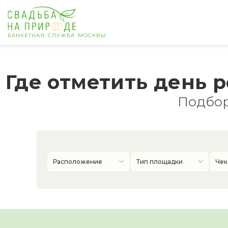
БАНКЕТНАЯ СЛУЖБА МОСКВЫ
Москва
Где отметить день 
Банкет
Подбор
Свадьба
День рождения
Расположение
Тип площадки
Чек
Выпускной
Корпоратив
Новогодний корпоратив