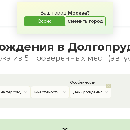
Ваш город
Москва?
Верно
Сменить город
Свадьба на природе
Банкетные залы
рождения в Долгопру
ка из 5 проверенных мест (авгус
Особенности
 на персону
Вместимость
День рождения