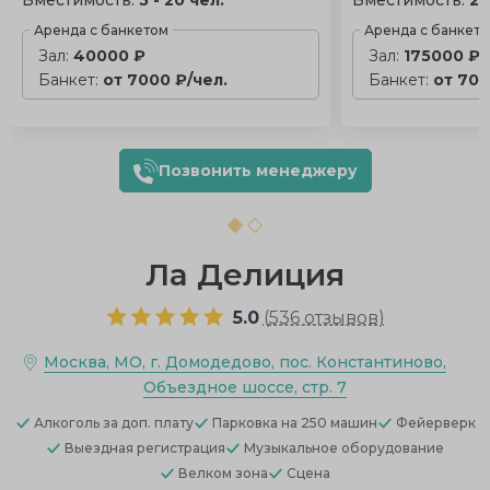
Вместимость:
5 - 20 чел.
Вместимость:
20
Аренда с банкетом
Аренда с банкет
Зал:
40000 ₽
Зал:
175000 ₽
Банкет:
от 7000 ₽/чел.
Банкет:
от 700
Позвонить менеджеру
Ла Делиция
5.0
(
536 отзывов
)
Москва, МО, г. Домодедово, пос. Константиново,
Объездное шоссе, стр. 7
Алкоголь
за доп. плату
Парковка
на 250 машин
Фейерверк
Выездная регистрация
Музыкальное оборудование
Велком зона
Сцена