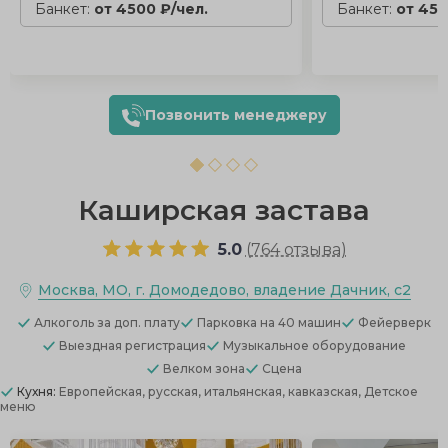
Банкет:
от 4500 ₽/чел.
Банкет:
от 450
Позвонить менеджеру
Каширская застава
5.0
(
764 отзыва
)
Москва, МО, г. Домодедово, владение Дачник, с2
Алкоголь
за доп. плату
Парковка
на 40 машин
Фейерверк
Выездная регистрация
Музыкальное оборудование
Велком зона
Сцена
Кухня:
Европейская, русская, итальянская, кавказская, Детское
меню