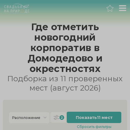
Москва
Где отметить
новогодний
Банкет
корпоратив в
Свадьба
Домодедово и
окрестностях
День рождения
Подборка из 11 проверенных
Выпускной
мест (август 2026)
Корпоратив
Показать
11 мест
2
Расположение
Новогодний корпоратив
Сбросить фильтры