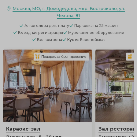
Москва, МО, г. Домодедово, мкр. Востряково, ул.
Чехова, 81
Алкоголь
за доп. плату
Парковка
на 25 машин
Выездная регистрация
Музыкальное оборудование
Велком зона
Кухня:
Европейская
Подарок за бронирование
П
Караоке-зал
Зал ресторан