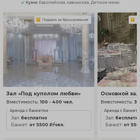
Кухня:
Европейская, кавказская, Детское меню
Подарок за бронирование
П
Зал «Под куполом любви»
Основной зал
Вместимость:
100 - 400 чел.
Вместимость:
35
Аренда с банкетом
Аренда с банкет
Зал:
бесплатно
Зал:
бесплатн
Банкет:
от 5500 ₽/чел.
Банкет:
от 550