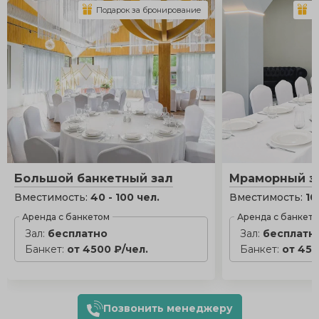
Подарок за бронирование
П
Большой банкетный зал
Мраморный з
Вместимость:
40 - 100 чел.
Вместимость:
10
Аренда с банкетом
Аренда с банкет
Зал:
бесплатно
Зал:
бесплатн
Банкет:
от 4500 ₽/чел.
Банкет:
от 450
Позвонить менеджеру