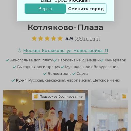
Ваш город
Москва?
Верно
Сменить город
Котляково-Плаза
4.9
(
261 отзыв
)
Москва, Котляково, ул. Новостройка, 11
Алкоголь
за доп. плату
Парковка
на 22 машин
Фейерверк
Выездная регистрация
Музыкальное оборудование
Велком зона
Сцена
Кухня:
Русская, кавказская, европейская, Детское меню
Подарок за бронирование
П