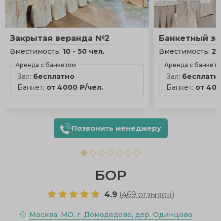
Закрытая веранда №2
Банкетный за
Вместимость:
10 - 50 чел.
Вместимость:
25
Аренда с банкетом
Аренда с банкет
Зал:
бесплатно
Зал:
бесплатн
Банкет:
от 4000 ₽/чел.
Банкет:
от 400
Позвонить менеджеру
БОР
4.9
(
469 отзывов
)
Москва, МО, г. Домодедово, дер. Одинцово