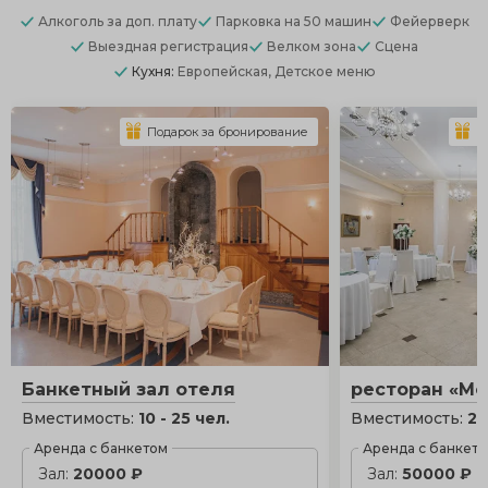
Алкоголь
за доп. плату
Парковка
на 50 машин
Фейерверк
Выездная регистрация
Велком зона
Сцена
Кухня:
Европейская, Детское меню
Подарок за бронирование
П
Банкетный зал отеля
ресторан «Мо
Вместимость:
10 - 25 чел.
Вместимость:
20
Аренда с банкетом
Аренда с банкет
Зал:
20000 ₽
Зал:
50000 ₽