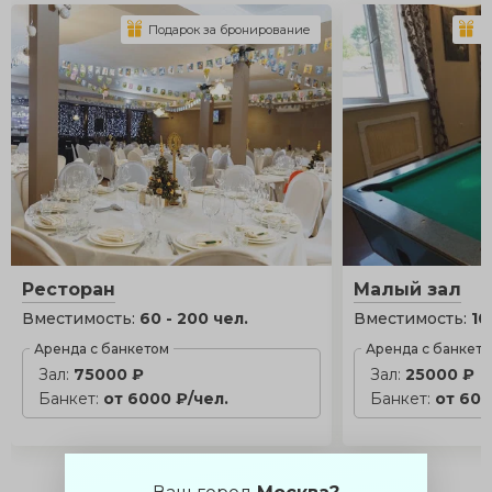
Подарок за бронирование
П
Ресторан
Малый зал
Вместимость:
60 - 200 чел.
Вместимость:
10
Аренда с банкетом
Аренда с банкет
Зал:
75000 ₽
Зал:
25000 ₽
Банкет:
от 6000 ₽/чел.
Банкет:
от 600
Позвонить менеджеру