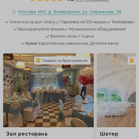
Москва, МО, д. Воеводино, ул. Овражная, 38
Алкоголь
за доп. плату
Парковка
на 100 машин
Фейерверк
Выездная регистрация
Музыкальное оборудование
Велком зона
Сцена
Кухня:
Европейская, кавказская, Детское меню
Подарок за бронирование
П
Зал ресторана
Шатер