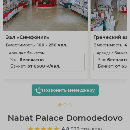
Зал «Симфония»
Греческий за
Вместимость:
100 - 250 чел.
Вместимость:
40
Аренда с банкетом
Аренда с банкет
Зал:
бесплатно
Зал:
бесплатн
Банкет:
от 6500 ₽/чел.
Банкет:
от 650
Позвонить менеджеру
Nabat Palace Domodedovo
4.8
(
177 отзывов
)