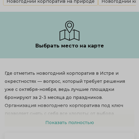
Новогодний корпоратив на природе
Новогодний кор
Выбрать место на карте
Где отметить новогодний корпоратив в Истре и
окрестностях — вопрос, который требует решения
уже с октября-ноября, ведь лучшие площадки
бронируют за 2-3 месяца до праздников.
Организация новогоднего корпоратива под ключ
позволяет снять с себя все хлопоты: от выбора
банкетного зала до развлекательной программы с
Показать полностью
Дедом Морозом, шоу и фейерверком. Средняя
стоимость новогоднего корпоратива в 2026 году