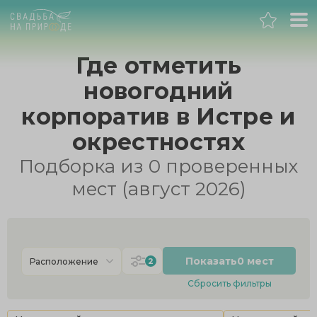
Москва
Где отметить
новогодний
Банкет
корпоратив в Истре и
Свадьба
окрестностях
Подборка из 0 проверенных
День рождения
мест (август 2026)
Выпускной
Корпоратив
Показать
0 мест
2
Расположение
Сбросить фильтры
Новогодний корпоратив