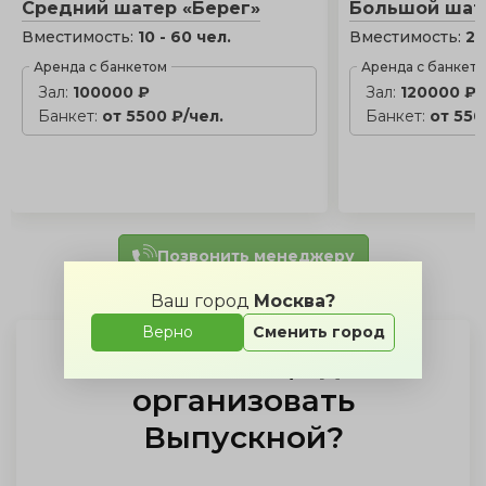
Средний шатер «Берег»
Большой шат
Вместимость:
10 - 60 чел.
Вместимость:
20
Аренда с банкетом
Аренда с банкет
Зал:
100000 ₽
Зал:
120000 ₽
Банкет:
от 5500 ₽/чел.
Банкет:
от 550
Позвонить менеджеру
Ваш город
Москва?
Верно
Сменить город
Не знаете, где
организовать
Выпускной
?