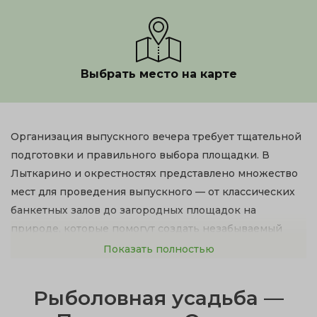
Выбрать место на карте
Организация выпускного вечера требует тщательной
подготовки и правильного выбора площадки. В
Лыткарино и окрестностях представлено множество
мест для проведения выпускного — от классических
банкетных залов до загородных площадок на
природе, которые помогут создать незабываемый
праздник для школьников и их родителей. Стоимость
Показать полностью
выпускного 2026 года в среднем составляет от 3 000
до 15 000 рублей на человека в зависимости от
Рыболовная усадьба —
формата, меню и дополнительных услуг.