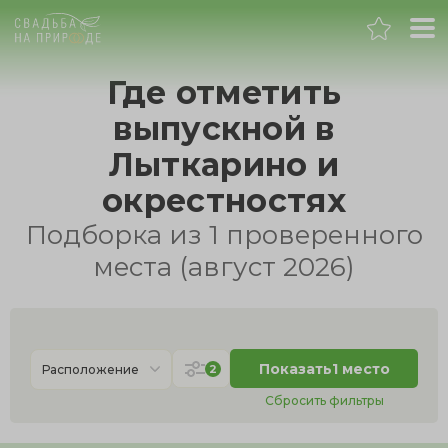
Москва
Где отметить
выпускной в
Банкет
Лыткарино и
Свадьба
окрестностях
Подборка из 1 проверенного
День рождения
местa (август 2026)
Выпускной
Корпоратив
Показать
1 место
2
Расположение
Сбросить фильтры
Новогодний корпоратив