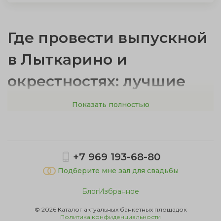
Где провести выпускной
в Лыткарино и
окрестностях: лучшие
варианты площадок
Показать полностью
Выбор места для выпускного определяет атмосферу
всего праздника. Площадка для выпускного должна
+7 969 193-68-80
соответствовать количеству гостей — на каждого
участника необходимо минимум 1,5–2 квадратных
Подберите мне зал для свадьбы
метра, чтобы всем было комфортно. Рассмотрите
Блог
Избранное
следующие варианты, где можно отметить
выпускной:
© 2026 Каталог актуальных банкетных площадок
Политика конфиденциальности