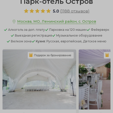
Парк-отель Остров
5.0
(
1188 отзывов
)
Москва, МО, Ленинский район, с. Остров
Алкоголь
за доп. плату
Парковка
на 120 машин
Фейерверк
Выездная регистрация
Музыкальное оборудование
Велком зона
Кухня:
Русская, европейская, Детское меню
Подарок за бронирование
П