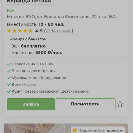
Веранда летняя
Fox
Москва, ЗАО, ул. Большая Филёвская, 22, стр. 16А
Вместимость:
10 - 60 чел.
(
)
4.9
2794 отзыва
Аренда с банкетом
Зал:
бесплатно
Банкет:
от 5500 ₽/чел.
Парковка
на 20 машин
Выездная регистрация
Музыкальное оборудование
Велком зона
Кухня:
Северокавказская, Детское меню
Посмотреть
Заявка
Подарок за бронирование