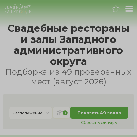
Москва
Свадебные рестораны
и залы Западного
Банкет
административного
Свадьба
округа
Подборка из 49 проверенных
День рождения
мест (август 2026)
Выпускной
Корпоратив
Показать
49 залов
1
Расположение
Сбросить фильтры
Новогодний корпоратив