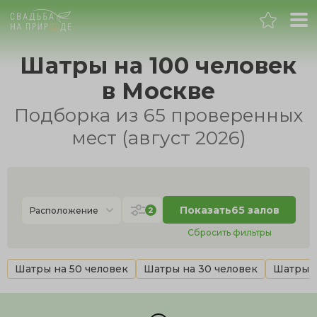
Москва
Шатры на 100 человек
в Москве
Банкет
Подборка из 65 проверенных
Свадьба
мест (август 2026)
День рождения
Выпускной
Показать
65 залов
2
Расположение
Сбросить фильтры
Корпоратив
Шатры на 50 человек
Шатры на 30 человек
Шатры н
Новогодний корпоратив