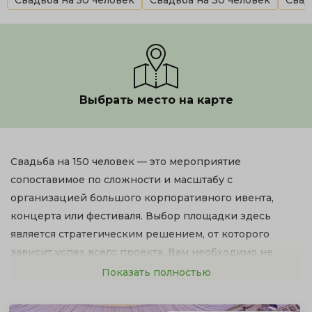
Свадьба на 50 человек
Свадьба на 30 человек
Свад
Выбрать место на карте
Свадьба на 150 человек — это мероприятие
сопоставимое по сложности и масштабу с
организацией большого корпоративного ивента,
концерта или фестиваля. Выбор площадки здесь
является стратегическим решением, от которого
зависит успех всего проекта. Вам необходимо не
просто место, а полноценная event-локация с мощной
Показать полностью
инфраструктурой, способная работать под высокими
нагрузками.