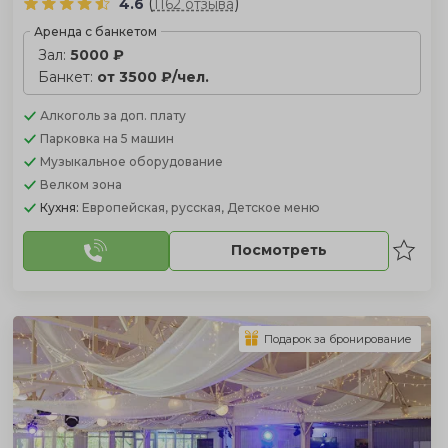
(
)
4.6
1162 отзыва
Аренда с банкетом
Зал:
5000 ₽
Банкет:
от 3500 ₽/чел.
Алкоголь
за доп. плату
Парковка
на 5 машин
Музыкальное оборудование
Велком зона
Кухня:
Европейская, русская, Детское меню
Посмотреть
Подарок за бронирование