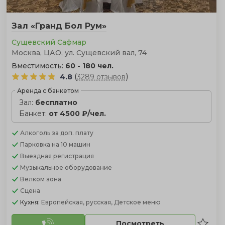
Зал «Гранд Бол Рум»
Сущевский Сафмар
Москва, ЦАО, ул. Сущевский вал, 74
Вместимость:
60 - 180 чел.
(
)
4.8
3289 отзывов
Аренда с банкетом
Зал:
бесплатно
Банкет:
от 4500 ₽/чел.
Алкоголь
за доп. плату
Парковка
на 10 машин
Выездная регистрация
Музыкальное оборудование
Велком зона
Сцена
Кухня:
Европейская, русская, Детское меню
Посмотреть