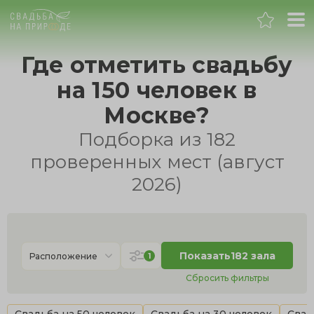
Москва
Где отметить свадьбу
на 150 человек в
Банкет
Москве?
Свадьба
Подборка из 182
проверенных мест (август
День рождения
2026)
Выпускной
Корпоратив
Показать
182 зала
1
Расположение
Сбросить фильтры
Новогодний корпоратив