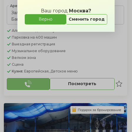
Аренда с банкетом
Ваш город
Москва?
Зал:
20000 ₽
Банкет:
от 4200 ₽/чел.
Верно
Сменить город
Алкоголь
за доп. плату
Парковка
на 400 машин
Выездная регистрация
Музыкальное оборудование
Велком зона
Сцена
Кухня:
Европейская, Детское меню
Посмотреть
Подарок за бронирование