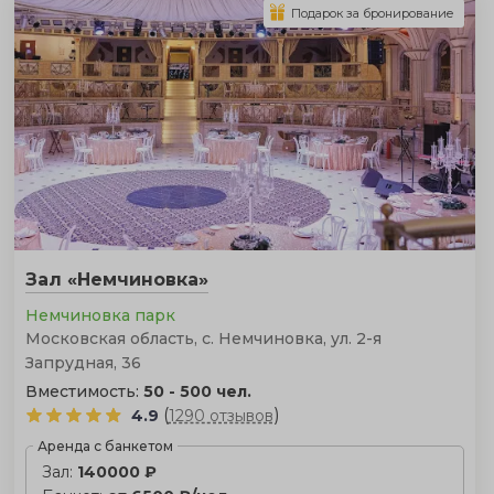
Подарок за бронирование
Понимая всю ответственность и сложность такого
выбора, мы создали этот эксклюзивный каталог. В нем
представлены только те площадки, которые имеют
подтвержденный опыт проведения успешных
мероприятий на 150 гостей и обладают всеми
необходимыми для этого ресурсами.
Зал «Немчиновка»
Немчиновка парк
Московская область, с. Немчиновка, ул. 2-я
Запрудная, 36
Вместимость:
50 - 500 чел.
(
)
4.9
1290 отзывов
Аренда с банкетом
Зал:
140000 ₽