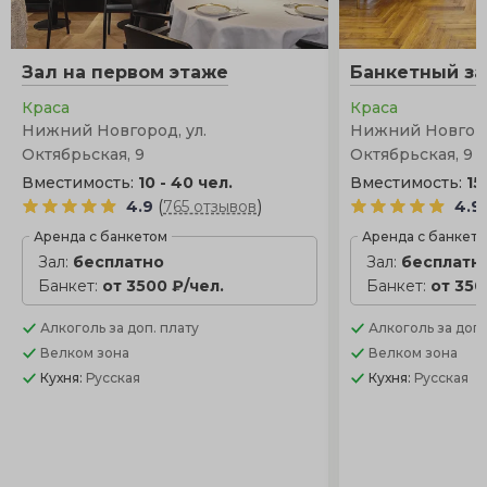
Зал на первом этаже
Банкетный за
Краса
Краса
Нижний Новгород, ул.
Нижний Новгоро
Октябрьская, 9
Октябрьская, 9
Вместимость:
10 - 40 чел.
Вместимость:
15
(
)
4.9
765 отзывов
4.9
Аренда с банкетом
Аренда с банкет
Зал:
бесплатно
Зал:
бесплатн
Банкет:
от 3500 ₽/чел.
Банкет:
от 350
Алкоголь
за доп. плату
Алкоголь
за доп.
Велком зона
Велком зона
Кухня:
Русская
Кухня:
Русская