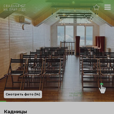
Нижний Новгород
Банкет
Свадьба
День рождения
Выпускной
Корпоратив
Смотреть фото (14)
Новогодний корпоратив
Кадницы