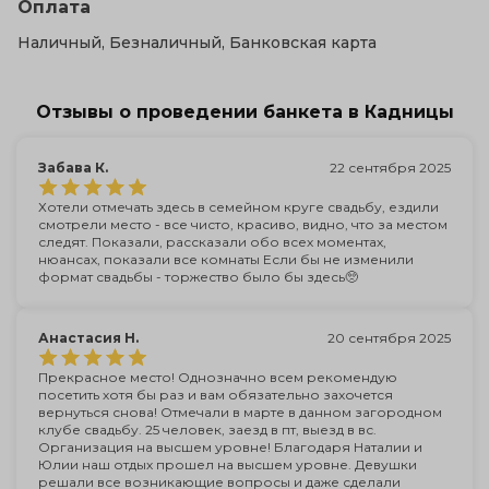
Оплата
Наличный, Безналичный, Банковская карта
Отзывы о проведении банкета в Кадницы
Забава К.
22 сентября 2025
Хотели отмечать здесь в семейном круге свадьбу, ездили
смотрели место - все чисто, красиво, видно, что за местом
следят. Показали, рассказали обо всех моментах,
нюансах, показали все комнаты Если бы не изменили
формат свадьбы - торжество было бы здесь🥺
Анастасия Н.
20 сентября 2025
Прекрасное место! Однозначно всем рекомендую
посетить хотя бы раз и вам обязательно захочется
вернуться снова! Отмечали в марте в данном загородном
клубе свадьбу. 25 человек, заезд в пт, выезд в вс.
Организация на высшем уровне! Благодаря Наталии и
Юлии наш отдых прошел на высшем уровне. Девушки
решали все возникающие вопросы и даже сделали