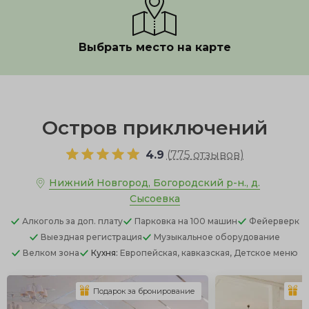
Выбрать место на карте
Показать полностью
Остров приключений
4.9
(
775 отзывов
)
Нижний Новгород, Богородский р-н., д.
Сысоевка
Алкоголь
за доп. плату
Парковка
на 100 машин
Фейерверк
Выездная регистрация
Музыкальное оборудование
Велком зона
Кухня:
Европейская, кавказская, Детское меню
Подарок за бронирование
П