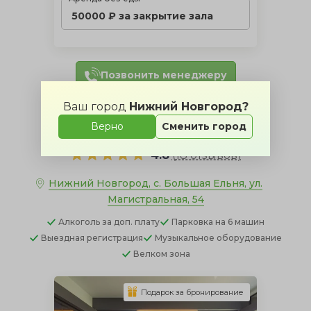
50000 ₽ за закрытие зала
Позвонить менеджеру
Ваш город
Нижний Новгород?
Стеклянный дом
Верно
Сменить город
4.8
(
18 отзывов
)
Нижний Новгород, с. Большая Ельня, ул.
Магистральная, 54
Алкоголь
за доп. плату
Парковка
на 6 машин
Выездная регистрация
Музыкальное оборудование
Велком зона
Подарок за бронирование