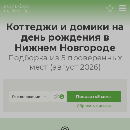
Нижний Новгород
Коттеджи и домики на
день рождения в
Банкет
Нижнем Новгороде
Свадьба
Подборка из 5 проверенных
мест (август 2026)
День рождения
Выпускной
Показать
5 мест
2
Расположение
Корпоратив
Сбросить фильтры
Новогодний корпоратив