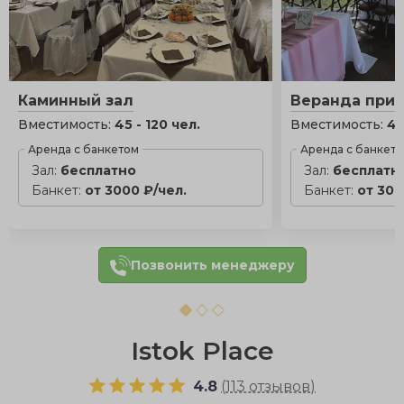
Каминный зал
Веранда при 
Вместимость:
45 - 120 чел.
Вместимость:
40
Аренда с банкетом
Аренда с банкет
Зал:
бесплатно
Зал:
бесплатн
Банкет:
от 3000 ₽/чел.
Банкет:
от 300
Позвонить менеджеру
Istok Place
4.8
(
113 отзывов
)