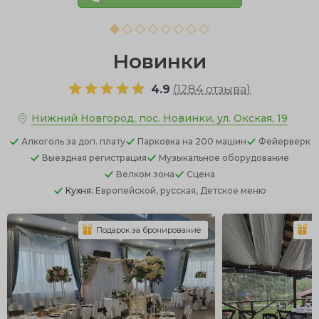
Новинки
4.9
(
1284 отзыва
)
Нижний Новгород, пос. Новинки, ул. Окская, 19
Алкоголь
за доп. плату
Парковка
на 200 машин
Фейерверк
Выездная регистрация
Музыкальное оборудование
Велком зона
Сцена
Кухня:
Европейской, русская, Детское меню
Подарок за бронирование
П