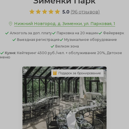
Зимёнки Парк
5.0
(
96 отзывов
)
Нижний Новгород, д. Зименки, ул. Парковая, 1
Алкоголь
за доп. плату
Парковка
на 20 машин
Фейерверк
Выездная регистрация
Музыкальное оборудование
Велком зона
Кухня:
Кейтеринг 4500 руб./чел. + обслуживание 20%, Детское
меню
Подарок за бронирование