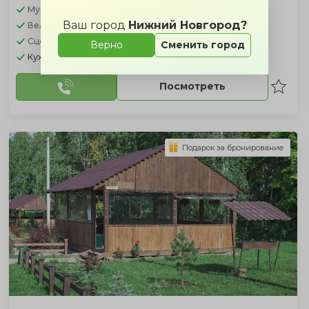
Музыкальное оборудование
Ваш город
Нижний Новгород?
Велком зона
Сцена
Верно
Сменить город
Кухня:
Европейская, русская, Детское меню
Посмотреть
Подарок за бронирование