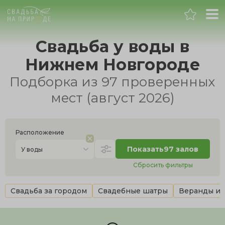
Нижний Новгород
Свадьба у воды в
Нижнем Новгороде
Банкет
Подборка из 97 проверенных
Свадьба
мест (август 2026)
День рождения
Расположение
Выпускной
Показать
97 залов
У воды
Сбросить фильтры
Корпоратив
Свадьба за городом
Свадебные шатры
Веранды и 
Новогодний корпоратив