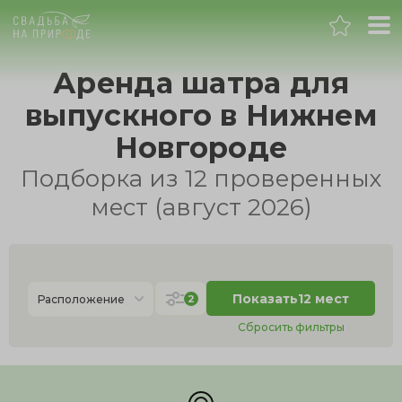
Нижний Новгород
Аренда шатра для
выпускного в Нижнем
Банкет
Новгороде
Свадьба
Подборка из 12 проверенных
мест (август 2026)
День рождения
Выпускной
Показать
12 мест
2
Расположение
Корпоратив
Сбросить фильтры
Новогодний корпоратив