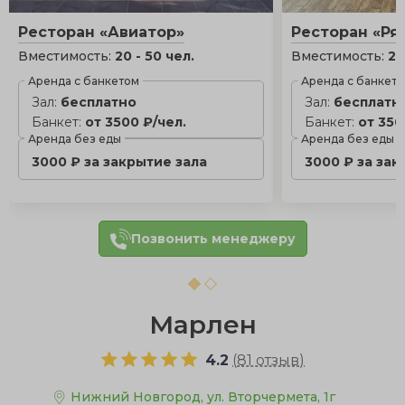
Ресторан «Авиатор»
Ресторан «Ря
Вместимость:
20 - 50 чел.
Вместимость:
20
Аренда с банкетом
Аренда с банкет
Зал:
бесплатно
Зал:
бесплатн
Банкет:
от 3500 ₽/чел.
Банкет:
от 350
Аренда без еды
Аренда без еды
3000 ₽ за закрытие зала
3000 ₽ за зак
Позвонить менеджеру
Марлен
4.2
(
81 отзыв
)
Нижний Новгород, ул. Вторчермета, 1г