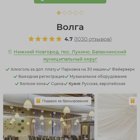
Волга
4.7
(
1030 отзывов
)
Нижний Новгород, пос. Лукино, Балахнинский
муниципальный округ
Алкоголь
за доп. плату
Парковка
на 30 машин
Фейерверк
Выездная регистрация
Музыкальное оборудование
Велком зона
Сцена
Кухня:
Русская, европейская
Подарок за бронирование
П