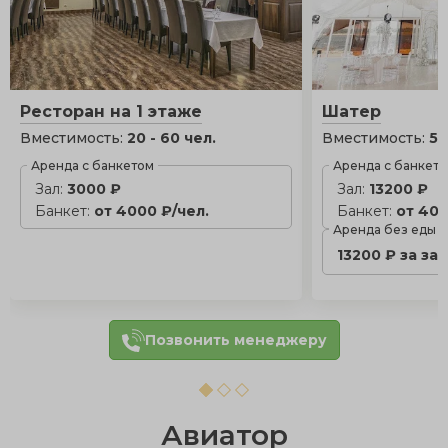
Ресторан на 1 этаже
Шатер
Вместимость:
20 - 60 чел.
Вместимость:
50
Аренда с банкетом
Аренда с банкет
Зал:
3000 ₽
Зал:
13200 ₽
Банкет:
от 4000 ₽/чел.
Банкет:
от 400
Аренда без еды
13200 ₽ за за
Позвонить менеджеру
Авиатор