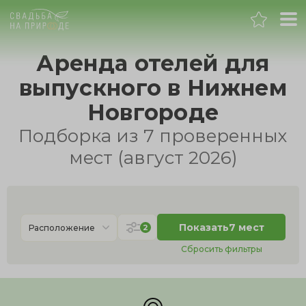
Нижний Новгород
Аренда отелей для
выпускного в Нижнем
Банкет
Новгороде
Свадьба
Подборка из 7 проверенных
мест (август 2026)
День рождения
Выпускной
Показать
7 мест
2
Расположение
Корпоратив
Сбросить фильтры
Новогодний корпоратив