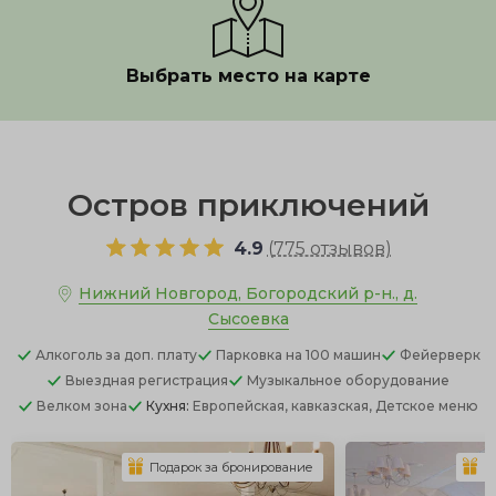
Выбрать место на карте
Показать полностью
Остров приключений
4.9
(
775 отзывов
)
Нижний Новгород, Богородский р-н., д.
Сысоевка
Алкоголь
за доп. плату
Парковка
на 100 машин
Фейерверк
Выездная регистрация
Музыкальное оборудование
Велком зона
Кухня:
Европейская, кавказская, Детское меню
Подарок за бронирование
П