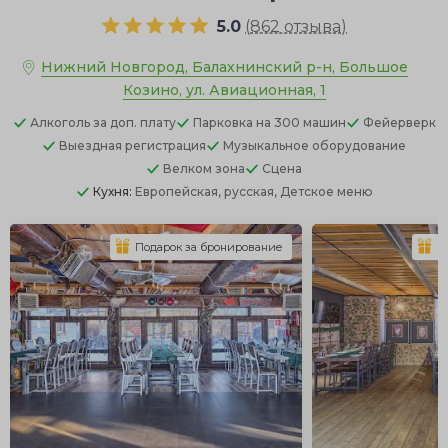
5.0
(
862 отзыва
)
Нижний Новгород, Балахнинский р-н, Большое
Козино, ул. Авиационная, 1
Алкоголь
за доп. плату
Парковка
на 300 машин
Фейерверк
Выездная регистрация
Музыкальное оборудование
Велком зона
Сцена
Кухня:
Европейская, русская, Детское меню
Подарок за бронирование
П