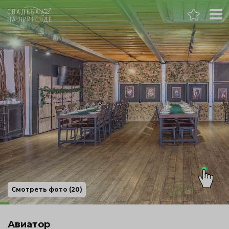
Нижний Новгород
Банкет
Свадьба
День рождения
Выпускной
Корпоратив
Смотреть фото (20)
Новогодний корпоратив
Авиатор