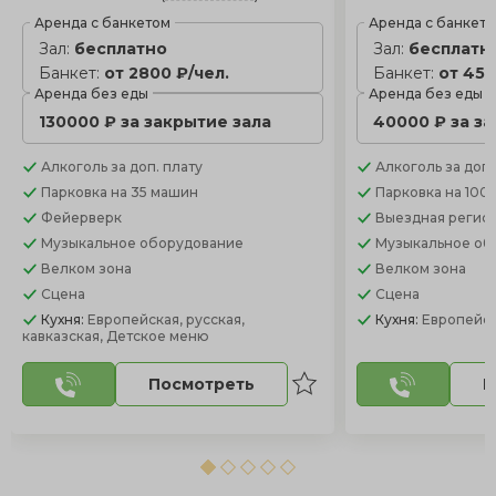
Аренда с банкетом
Аренда с банкет
Зал:
бесплатно
Зал:
бесплатн
Банкет:
от 2800 ₽/чел.
Банкет:
от 450
Аренда без еды
Аренда без еды
130000 ₽ за закрытие зала
40000 ₽ за з
Алкоголь
за доп. плату
Алкоголь
за доп.
Парковка
на 35 машин
Парковка
на 100
Фейерверк
Выездная регис
Музыкальное оборудование
Музыкальное об
Велком зона
Велком зона
Сцена
Сцена
Кухня:
Европейская, русская,
Кухня:
Европейск
кавказская, Детское меню
Посмотреть
П