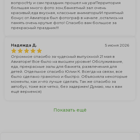
вопрос!Ну и сам праздник прошел на ура!Территория
большая много фото зон,банкетный зал очень
красивый,еда вкусная, классные аниматоры!И приятный
бонус от Авиатора был фотограф в начале ,остались на
память очень крутые фото! Спасибо вам большое за
прекрасный праздник!!!
Надежда Д.
5 июня 2026
Огромное спасибо за чудесный выпускной 21 мая в
Авиаторе! Все было на высшем уровне! Обслуживание,
еда, прекрасные залы для банкета, развлечения для
детей. Отдельное спасибо Юлии К. Всегда на связи, все
было сделано грамотно и быстро. Объясняла некоторые
моменты, как и что лучше сделать. Так же спасибо за
автобус, тоже все четко, без задержек! Думаю, мы к вам
ещё вернемся)
Показать ещё