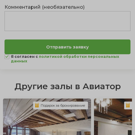
Комментарий (необязательно)
Я согласен с
политикой обработки персональных
данных
Другие залы в Авиатор
Подарок за бронирование
П