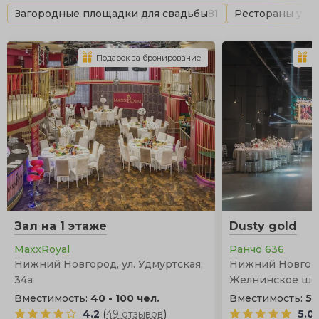
Загородные площадки для свадьбы
81
Рестораны у в
Подарок за бронирование
П
Зал на 1 этаже
Dusty gold
MaxxRoyal
Ранчо 636
Нижний Новгород, ул. Удмуртская,
Нижний Новгоро
34а
Желнинское шос
Вместимость:
40 - 100 чел.
Вместимость:
50
(
)
4.2
49 отзывов
5.0