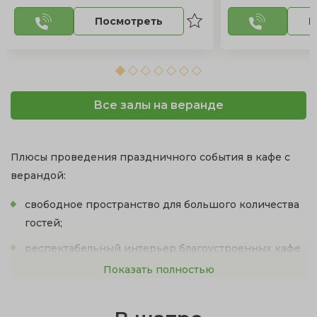
Посмотреть
П
Все залы на веранде
Плюсы проведения праздничного события в кафе с
верандой:
свободное пространство для большого количества
гостей;
респектабельный интерьер благоустроенных кафе
с выходом на веранду;
Показать полностью
непринужденная романтическая атмосфера на
свежем воздухе;