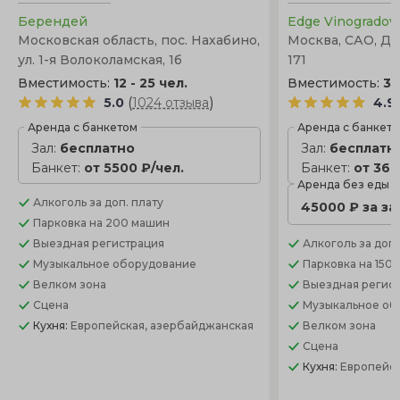
Берендей
Edge Vinogrado
Московская область, пос. Нахабино,
Москва, САО, Д
ул. 1-я Волоколамская, 1б
171
Вместимость:
12 - 25 чел.
Вместимость:
30
(
)
5.0
1024 отзыва
4.9
Аренда с банкетом
Аренда с банкет
Зал:
бесплатно
Зал:
бесплатн
Банкет:
от 5500 ₽/чел.
Банкет:
от 360
Аренда без еды
Алкоголь
за доп. плату
45000 ₽ за з
Парковка
на 200 машин
Выездная регистрация
Алкоголь
за доп.
Музыкальное оборудование
Парковка
на 150
Велком зона
Выездная регис
Сцена
Музыкальное об
Кухня:
Европейская, азербайджанская
Велком зона
Сцена
Кухня:
Европейск