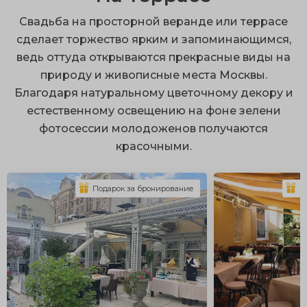
респектабельные интерьеры с безупречным
Свадьба на просторной веранде или террасе
сервисом;
сделает торжество ярким и запоминающимся,
ведь оттуда открываются прекрасные виды на
ухоженная территория;
природу и живописные места Москвы.
размещение большого количества гостей;
Благодаря натуральному цветочному декору и
множество локаций для фотосессий;
естественному освещению на фоне зелени
фотосессии молодоженов получаются
оборудованные площадки.
красочными.
Организация свадьбы на природе открывает
огромный простор для воплощения интересных идей.
Подарок за бронирование
П
К эксклюзивным вариантам можно отнести аренду
старинного особняка или шикарной дворянской
усадьбы с искусственными прудами и ландшафтным
парком. По желанию здесь можно установить
белоснежные шатры с драпировкой и заказать
оригинальную сервировку, подходящую по стиль.