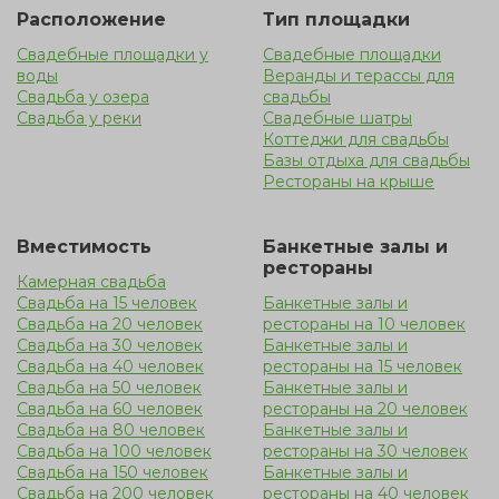
Расположение
Тип площадки
относительно недорогой вариант. Пышное торжество
Свадебные площадки у
Свадебные площадки
дарит неограниченные возможности, в отличие от
воды
Веранды и терассы для
закрытого помещения. Такая уединенная локация на
Свадьба у озера
свадьбы
природе является прекрасным решением, но следует
Свадьба у реки
Свадебные шатры
Коттеджи для свадьбы
помнить, что на открытой местности гостей может
Базы отдыха для свадьбы
застать дождь, поэтому лучше продумать вариант с
Рестораны на крыше
арендой террасы у воды
Вместимость
Банкетные залы и
рестораны
Камерная свадьба
Свадьба на 15 человек
Банкетные залы и
Свадьба на 20 человек
рестораны на 10 человек
Свадьба на 30 человек
Банкетные залы и
Свадьба на 40 человек
рестораны на 15 человек
Свадьба на 50 человек
Банкетные залы и
Свадьба на 60 человек
рестораны на 20 человек
Свадьба на 80 человек
Банкетные залы и
Свадьба на 100 человек
рестораны на 30 человек
Свадьба на 150 человек
Банкетные залы и
Свадьба на 200 человек
рестораны на 40 человек