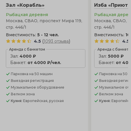
Зал «Корабль»
Изба «Приют 
от закрытой террасы.
Рыбацкая деревня
Рыбацкая дере
Москва, СВАО, проспект Мира 119,
Москва, СВАО, п
стр. 446/1
стр. 446/1
Вместимость:
5 - 12 чел.
Вместимость:
10
(
)
4.5
1093 отзыва
4.5
Аренда с банкетом
Аренда с банкет
Зал:
4000 ₽
Зал:
5000 ₽
Банкет:
от 4000 ₽/чел.
Банкет:
от 400
Парковка
на 50 машин
Парковка
на 50 
Выездная регистрация
Выездная регис
Музыкальное оборудование
Музыкальное об
Велком зона
Велком зона
Кухня:
Европейская, русская
Кухня:
Европейск