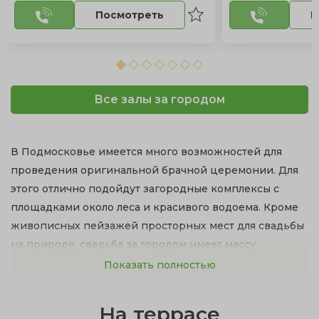
Посмотреть
П
Все залы за городом
В Подмосковье имеется много возможностей для
проведения оригинальной брачной церемонии. Для
этого отлично подойдут загородные комплексы с
площадками около леса и красивого водоема. Кроме
живописных пейзажей просторных мест для свадьбы
на природе, свадьба за городом имеет массу
достоинств:
Показать полностью
рестораны с изысканной кухней и первоклассное
На террасе
обслуживание;