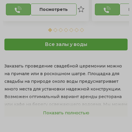
Посмотреть
П
Все залы у воды
Заказать проведение свадебной церемонии можно
на причале или в роскошном шатре. Площадка для
свадьбы на природе около воды предусматривает
много места для установки надежной конструкции.
Возможен оптимальный вариант аренды ресторана
или кафе на берегу освежающего водоема. Мы можем
предложить великолепные банкетные залы с
Показать полностью
территорией у озера.
Свадьба на природе в Москве — это красивый и