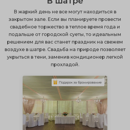
В шатре
можно совместить брачную церемонию и банкет
В жаркий день не все могут находиться в
благодаря выездной регистрации;
закрытом зале. Если вы планируете провести
терраса – это надежное укрытие от непогоды;
свадебное торжество в теплое время года и
подальше от городской суеты, то идеальным
сочные запоминающиеся снимки.
решением для вас станет праздник на свежем
Вы можете провести свадьбу на природе, выбрав
воздухе в шатре. Свадьба на природе позволяет
открытый, закрытый тип постройки, а также
укрыться в тени, заменив кондиционер легкой
встроенную или пристроенную веранду.
прохладой.
Архитектурная конструкция может быть любой
формы на ваш выбор. Уютные веранды для свадьбы
Подарок за бронирование
обустроены сценой, столами, диванами, и могут
защитить присутствующих от холода зимой и жары
летом.
Укрыться от грозы и ливня можно на застекленной
террасе, но там может быть слишком душно в жаркий
день. Открытая веранда отлично подойдет для