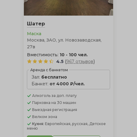
проведения торжества летом в тенистой прохладе
зелени, однако она не сможет уберечь гостей от ветра
и дождя, в отличие от церемонии в шатре.
Шатер
Маска
Москва, ЗАО, ул. Новозаводская,
27в
Вместимость:
10 - 100 чел.
(
)
4.5
967 отзывов
Аренда с банкетом
Зал:
бесплатно
Банкет:
от 4000 ₽/чел.
Алкоголь
за доп. плату
Парковка
на 30 машин
Выездная регистрация
Велком зона
Кухня:
Европейская, русская, Детское
меню