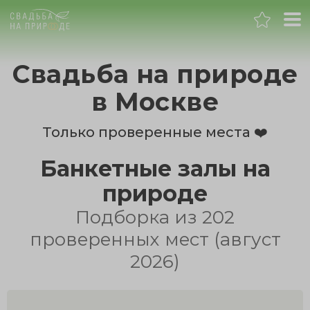
Москва
Свадьба на природе
Банкет
в Москве
Свадьба
Только проверенные места ❤️
Банкетные залы на
День рождения
природе
Выпускной
Подборка из 202
проверенных мест (август
Корпоратив
2026)
Новогодний корпоратив