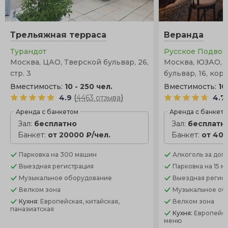
Трельяжная терраса
Веранда
Турандот
Русское Подвор
Москва, ЦАО, Тверской бульвар, 26,
Москва, ЮЗАО,
стр. 3
бульвар, 16, корп
Вместимость:
10 - 250 чел.
Вместимость:
10
(
)
4.9
4463 отзыва
4.7
Аренда с банкетом
Аренда с банкет
Зал:
бесплатно
Зал:
бесплатн
Банкет:
от 20000 ₽/чел.
Банкет:
от 400
Парковка
на 300 машин
Алкоголь
за доп.
Выездная регистрация
Парковка
на 15 
Музыкальное оборудование
Выездная регис
Велком зона
Музыкальное об
Кухня:
Европейская, китайская,
Велком зона
паназиатская
Кухня:
Европейск
меню