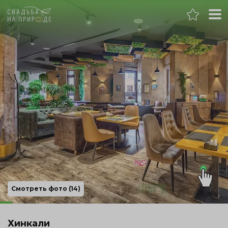
Нижний Новгород
Банкет
Свадьба
День рождения
Выпускной
Корпоратив
Смотреть фото (14)
Новогодний корпоратив
Хинкали