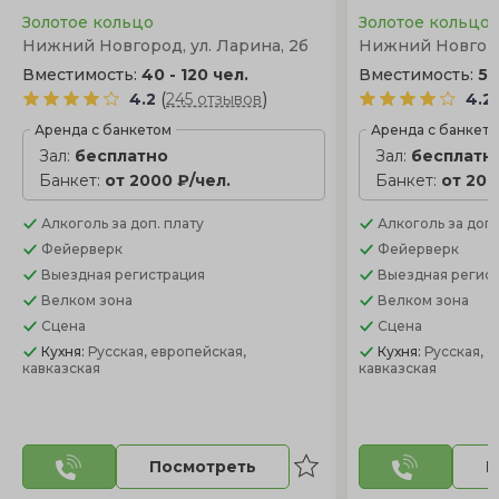
Золотое кольцо
Золотое кольцо
Нижний Новгород, ул. Ларина, 2б
Нижний Новгород
Вместимость:
40 - 120 чел.
Вместимость:
50
(
)
4.2
245 отзывов
4.2
Аренда с банкетом
Аренда с банкет
Зал:
бесплатно
Зал:
бесплатн
Банкет:
от 2000 ₽/чел.
Банкет:
от 200
Алкоголь
за доп. плату
Алкоголь
за доп.
Фейерверк
Фейерверк
Выездная регистрация
Выездная регис
Велком зона
Велком зона
Сцена
Сцена
Кухня:
Русская, европейская,
Кухня:
Русская, 
кавказская
кавказская
Посмотреть
П