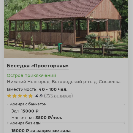
лучшие, проверенные варианты, мы создали этот
каталог. Здесь собраны исключительно те площадки,
которые профессионально работают с такими
мероприятиями до 100 гостей.
Беседка «Просторная»
Остров приключений
Нижний Новгород, Богородский р-н., д. Сысоевка
Вместимость:
40 - 100 чел.
(
)
4.9
775 отзывов
Аренда с банкетом
Зал:
15000 ₽
Банкет:
от 3500 ₽/чел.
Аренда без еды
15000 ₽ за закрытие зала