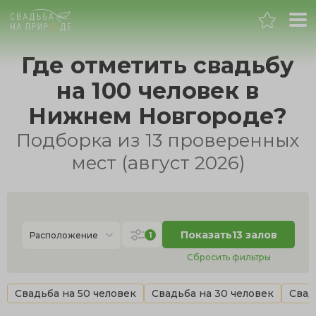
Нижний Новгород
Где отметить свадьбу
на 100 человек в
Банкет
Нижнем Новгороде?
Свадьба
Подборка из 13 проверенных
мест (август 2026)
День рождения
Выпускной
Показать
13 залов
1
Расположение
Корпоратив
Сбросить фильтры
Новогодний корпоратив
Свадьба на 50 человек
Свадьба на 30 человек
Свад