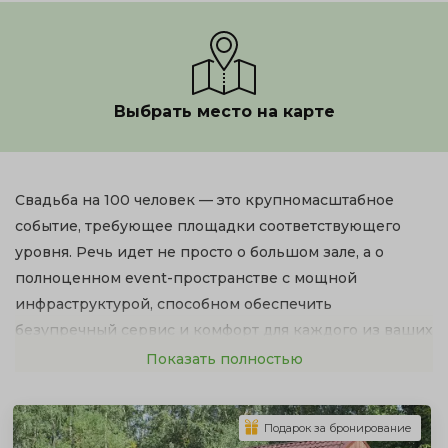
Выбрать место на карте
Свадьба на 100 человек — это крупномасштабное
событие, требующее площадки соответствующего
уровня. Речь идет не просто о большом зале, а о
полноценном event-пространстве с мощной
инфраструктурой, способном обеспечить
безупречный сервис и комфорт для каждого из ваших
гостей.
Показать полностью
Поиск такого места может стать настоящим вызовом.
Чтобы сэкономить ваше время и предложить только
Подарок за бронирование