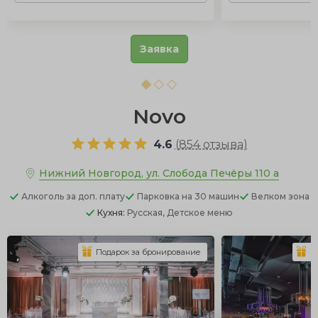
Заявка
Novo
4.6
(
854 отзыва
)
Нижний Новгород, ул. Слобода Печёры 110 а
Алкоголь
за доп. плату
Парковка
на 30 машин
Велком зона
Кухня:
Русская, Детское меню
Подарок за бронирование
П