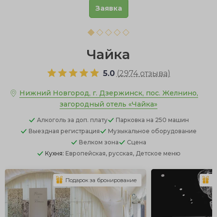
Заявка
Чайка
5.0
(
2974 отзыва
)
Нижний Новгород, г. Дзержинск, пос. Желнино,
загородный отель «Чайка»
Алкоголь
за доп. плату
Парковка
на 250 машин
Выездная регистрация
Музыкальное оборудование
Велком зона
Сцена
Кухня:
Европейская, русская, Детское меню
Подарок за бронирование
П