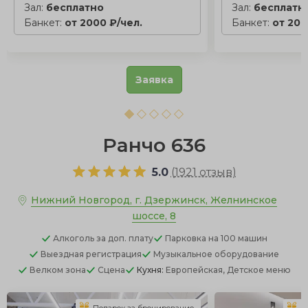
Зал:
бесплатно
Зал:
бесплатн
Банкет:
от 2000 ₽/чел.
Банкет:
от 200
Заявка
Ранчо 636
5.0
(
1921 отзыв
)
Нижний Новгород, г. Дзержинск, Желнинское
шоссе, 8
Алкоголь
за доп. плату
Парковка
на 100 машин
Выездная регистрация
Музыкальное оборудование
Велком зона
Сцена
Кухня:
Европейская, Детское меню