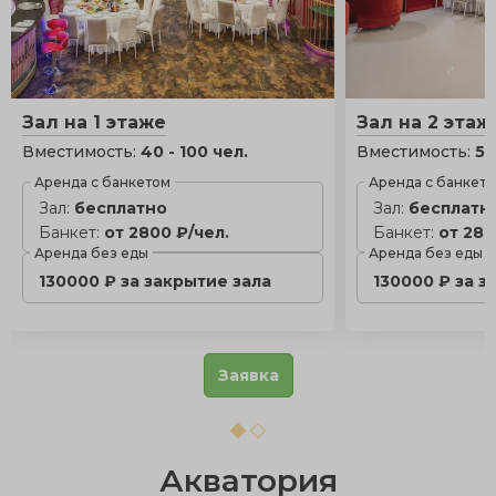
Зал на 1 этаже
Зал на 2 этаж
Вместимость:
40 - 100 чел.
Вместимость:
50
Аренда с банкетом
Аренда с банкет
Зал:
бесплатно
Зал:
бесплатн
Банкет:
от 2800 ₽/чел.
Банкет:
от 280
Аренда без еды
Аренда без еды
130000 ₽ за закрытие зала
130000 ₽ за з
Заявка
Акватория