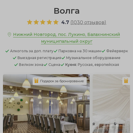
Волга
4.7
(
1030 отзывов
)
Нижний Новгород, пос. Лукино, Балахнинский
муниципальный округ
Алкоголь
за доп. плату
Парковка
на 30 машин
Фейерверк
Выездная регистрация
Музыкальное оборудование
Велком зона
Сцена
Кухня:
Русская, европейская
Подарок за бронирование
П