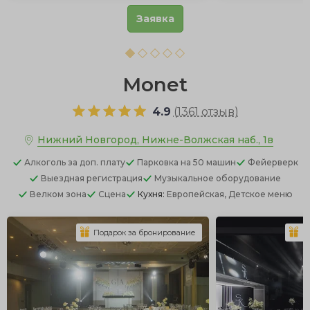
Заявка
Monet
4.9
(
1361 отзыв
)
Нижний Новгород, Нижне-Волжская наб., 1в
Алкоголь
за доп. плату
Парковка
на 50 машин
Фейерверк
Выездная регистрация
Музыкальное оборудование
Велком зона
Сцена
Кухня:
Европейская, Детское меню
Подарок за бронирование
П