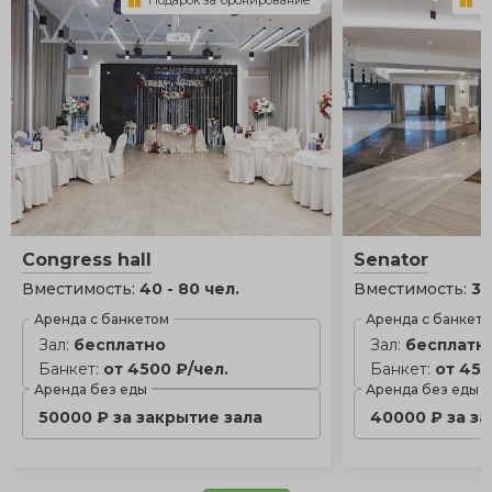
Подарок за бронирование
П
Congress hall
Senator
Вместимость:
40 - 80 чел.
Вместимость:
30
Аренда с банкетом
Аренда с банкет
Зал:
бесплатно
Зал:
бесплатн
Банкет:
от 4500 ₽/чел.
Банкет:
от 450
Аренда без еды
Аренда без еды
50000 ₽ за закрытие зала
40000 ₽ за з