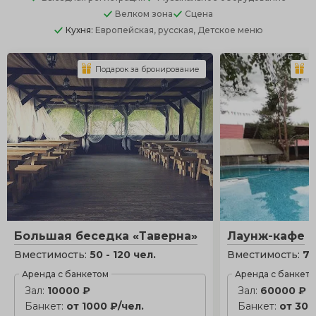
Велком зона
Сцена
Кухня:
Европейская, русская, Детское меню
Подарок за бронирование
П
Большая беседка «Таверна»
Лаунж-кафе
Вместимость:
50 - 120 чел.
Вместимость:
70
Аренда с банкетом
Аренда с банкет
Зал:
10000 ₽
Зал:
60000 ₽
Банкет:
от 1000 ₽/чел.
Банкет:
от 300