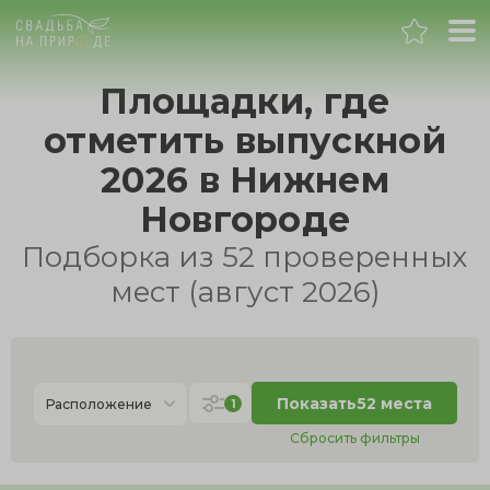
Нижний Новгород
Площадки, где
отметить выпускной
Банкет
2026 в Нижнем
Свадьба
Новгороде
Подборка из 52 проверенных
День рождения
мест (август 2026)
Выпускной
Корпоратив
Показать
52 места
1
Расположение
Сбросить фильтры
Новогодний корпоратив