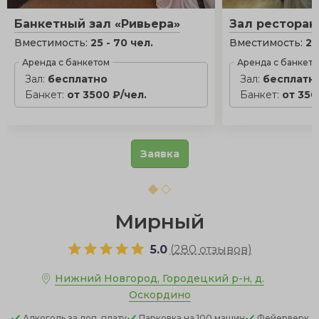
Банкетный зал «Ривьера»
Зал ресторан
Вместимость:
25 - 70 чел.
Вместимость:
25
Аренда с банкетом
Аренда с банкет
Зал:
бесплатно
Зал:
бесплатн
Банкет:
от 3500 ₽/чел.
Банкет:
от 350
Заявка
Мирный
5.0
(
280 отзывов
)
Нижний Новгород, Городецкий р-н, д.
Оскордино
Алкоголь
за доп. плату
Парковка
на 100 машин
Фейерверк