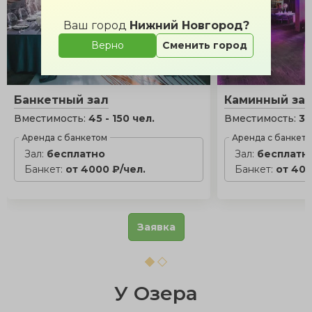
Ваш город
Нижний Новгород?
Верно
Сменить город
Банкетный зал
Каминный за
Вместимость:
45 - 150 чел.
Вместимость:
30
Аренда с банкетом
Аренда с банкет
Зал:
бесплатно
Зал:
бесплатн
Банкет:
от 4000 ₽/чел.
Банкет:
от 400
Заявка
У Озера