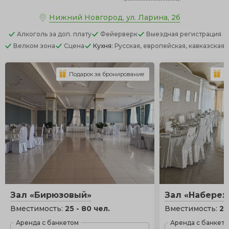
Нижний Новгород, ул. Ларина, 2б
Алкоголь
за доп. плату
Фейерверк
Выездная регистрация
Велком зона
Сцена
Кухня:
Русская, европейская, кавказская
Подарок за бронирование
П
Зал «Бирюзовый»
Зал «Набере
Вместимость:
25 - 80 чел.
Вместимость:
25
Аренда с банкетом
Аренда с банкет