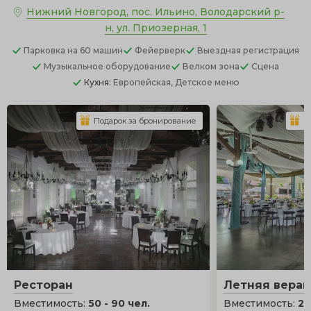
Нижний Новгород, пос. Ильино, Володарский р-
н, ул. Приозерная, 1
Парковка
на 60 машин
Фейерверк
Выездная регистрация
Музыкальное оборудование
Велком зона
Сцена
Кухня:
Европейская, Детское меню
Подарок за бронирование
П
Ресторан
Летняя вера
Вместимость:
50 - 90 чел.
Вместимость:
25