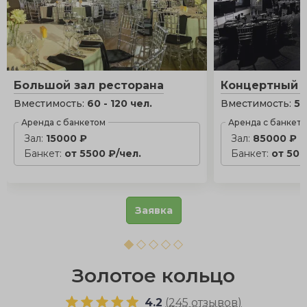
Большой зал ресторана
Концертный з
Вместимость:
60 - 120 чел.
Вместимость:
50
Аренда с банкетом
Аренда с банкет
Зал:
15000 ₽
Зал:
85000 ₽
Банкет:
от 5500 ₽/чел.
Банкет:
от 500
Заявка
Золотое кольцо
4.2
(
245 отзывов
)