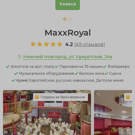
Заявка
MaxxRoyal
4.2
(
49 отзывов
)
Нижний Новгород, ул. Удмуртская, 34а
Алкоголь
за доп. плату
Парковка
на 35 машин
Фейерверк
Музыкальное оборудование
Велком зона
Сцена
Кухня:
Европейская, русская, кавказская, Детское меню
Подарок за бронирование
П