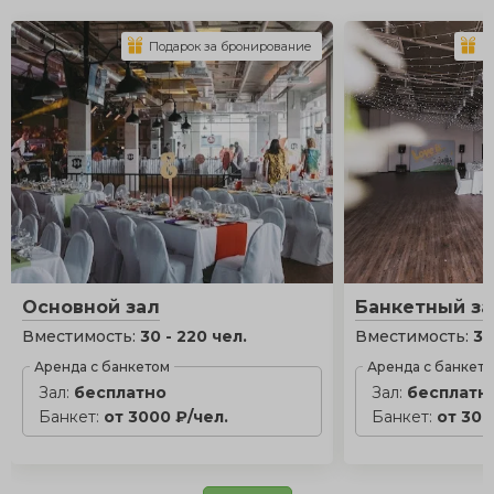
Подарок за бронирование
П
Основной зал
Банкетный за
Вместимость:
30 - 220 чел.
Вместимость:
30
Аренда с банкетом
Аренда с банкет
Зал:
бесплатно
Зал:
бесплатн
Банкет:
от 3000 ₽/чел.
Банкет:
от 300