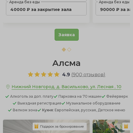
Аренда без еды
Аренда без еды
40000 ₽ за закрытие зала
90000 ₽ за з
Заявка
Алсма
4.9
(
900 отзывов
)
Нижний Новгород, д. Васильково, ул. Лесная , 10
Алкоголь
за доп. плату
Парковка
на 70 машин
Фейерверк
Выездная регистрация
Музыкальное оборудование
Велком зона
Кухня:
Европейская, русская, Детское меню
Подарок за бронирование
П