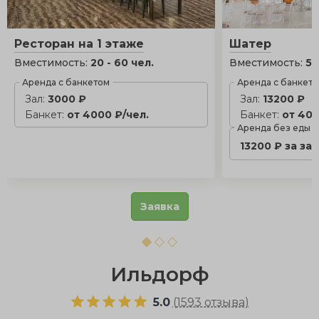
Ресторан на 1 этаже
Шатер
Вместимость:
20 - 60 чел.
Вместимость:
50
Аренда с банкетом
Аренда с банкет
Зал:
3000 ₽
Зал:
13200 ₽
Банкет:
от 4000 ₽/чел.
Банкет:
от 400
Аренда без еды
13200 ₽ за за
Заявка
Ильдорф
5.0
(
1593 отзыва
)