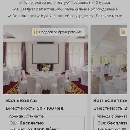
Алкоголь
за доп. плату
Парковка
на 10 машин
Выездная регистрация
Музыкальное оборудование
Велком зона
Кухня:
Европейская, русская, Детское меню
Подарок за бронирование
П
Зал «Волга»
Зал «Светлоя
Вместимость:
50 - 100 чел.
Вместимость:
20
Аренда с банкетом
Аренда с банкет
Зал:
бесплатно
Зал:
бесплатн
Банкет:
от 3500 ₽/чел.
Банкет:
от 350