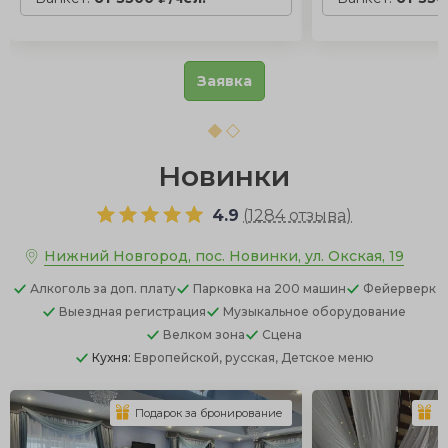
Заявка
Новинки
4.9
(
1284 отзыва
)
Нижний Новгород, пос. Новинки, ул. Окская, 19
Алкоголь
за доп. плату
Парковка
на 200 машин
Фейерверк
Выездная регистрация
Музыкальное оборудование
Велком зона
Сцена
Кухня:
Европейской, русская, Детское меню
Подарок за бронирование
П