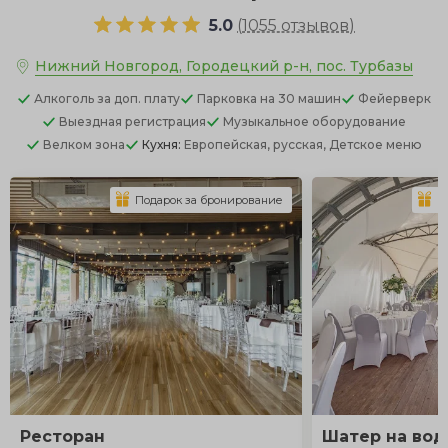
5.0
(
1055 отзывов
)
Нижний Новгород, Городецкий р-н, пос. Турбазы
Алкоголь
за доп. плату
Парковка
на 30 машин
Фейерверк
Выездная регистрация
Музыкальное оборудование
Велком зона
Кухня:
Европейская, русская, Детское меню
Подарок за бронирование
П
Ресторан
Шатер на вод