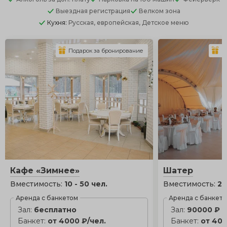
Выездная регистрация
Велком зона
Кухня:
Русская, европейская, Детское меню
Подарок за бронирование
П
Кафе «Зимнее»
Шатер
Вместимость:
10 - 50 чел.
Вместимость:
20
Аренда с банкетом
Аренда с банкет
Зал:
бесплатно
Зал:
90000 ₽
Банкет:
от 4000 ₽/чел.
Банкет:
от 400