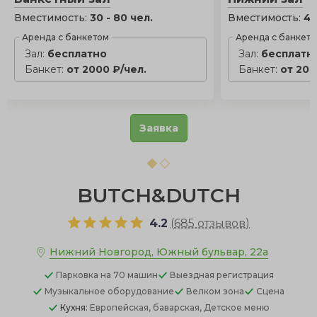
Вместимость:
30 - 80 чел.
Вместимость:
45
Аренда с банкетом
Аренда с банкет
Зал:
бесплатно
Зал:
бесплатн
Банкет:
от 2000 ₽/чел.
Банкет:
от 200
Заявка
BUTCH&DUTCH
4.2
(
685 отзывов
)
Нижний Новгород, Южный бульвар, 22а
Парковка
на 70 машин
Выездная регистрация
Музыкальное оборудование
Велком зона
Сцена
Кухня:
Европейская, баварская, Детское меню