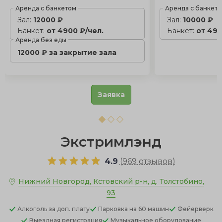
Аренда с банкетом
Аренда с банкет
Зал:
12000 ₽
Зал:
10000 ₽
Банкет:
от 4900 ₽/чел.
Банкет:
от 490
Аренда без еды
12000 ₽ за закрытие зала
Заявка
Экстримлэнд
4.9
(
969 отзывов
)
Нижний Новгород, Кстовский р-н, д. Толстобино,
93
Алкоголь
за доп. плату
Парковка
на 60 машин
Фейерверк
Выездная регистрация
Музыкальное оборудование