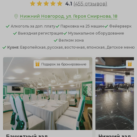
4.1
(
455 отзывов
)
Нижний Новгород, ул. Героя Смирнова, 18
Алкоголь
за доп. плату
Парковка
на 25 машин
Фейерверк
Выездная регистрация
Музыкальное оборудование
Велком зона
Кухня:
Европейская, русская, восточная, японская, Детское меню
Подарок за бронирование
П
Банкетный зал
Нижний зал