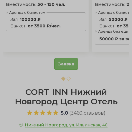
Вместимость:
50 - 150 чел.
Вместимость:
20
Аренда с банкетом
Аренда с банкет
Зал:
100000 ₽
Зал:
50000 ₽
Банкет:
от 3500 ₽/чел.
Банкет:
от 350
Аренда без еды
50000 ₽ за за
Заявка
CORT INN Нижний
Новгород Центр Отель
5.0
(
3460 отзывов
)
Нижний Новгород, ул. Ильинская, 46