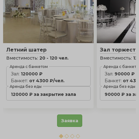
Летний шатер
Зал торжеств
Вместимость:
20 - 120 чел.
Вместимость:
12
Аренда с банкетом
Аренда с банкет
Зал:
120000 ₽
Зал:
90000 ₽
Банкет:
от 4300 ₽/чел.
Банкет:
от 430
Аренда без еды
Аренда без еды
120000 ₽ за закрытие зала
90000 ₽ за з
Заявка