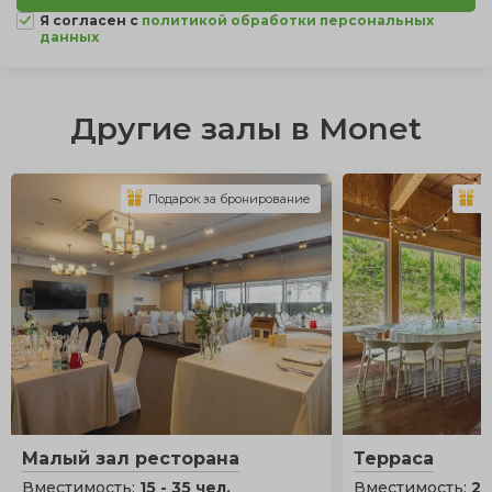
Я согласен с
политикой обработки персональных
данных
Другие залы в Monet
Подарок за бронирование
П
Малый зал ресторана
Терраса
Вместимость:
15 - 35 чел.
Вместимость:
20