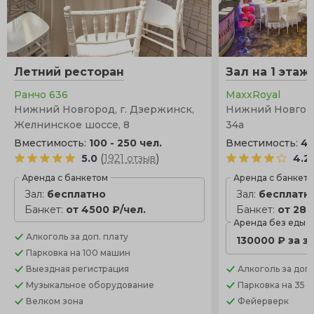
Летний ресторан
Зал на 1 этаж
Ранчо 636
MaxxRoyal
Нижний Новгород, г. Дзержинск,
Нижний Новгород
Желнинское шоссе, 8
34а
Вместимость:
100 - 250 чел.
Вместимость:
40
(
)
5.0
1921 отзыв
4.2
Аренда с банкетом
Аренда с банкет
Зал:
бесплатно
Зал:
бесплатн
Банкет:
от 4500 ₽/чел.
Банкет:
от 280
Аренда без еды
Алкоголь
за доп. плату
130000 ₽ за з
Парковка
на 100 машин
Выездная регистрация
Алкоголь
за доп.
Музыкальное оборудование
Парковка
на 35 
Велком зона
Фейерверк