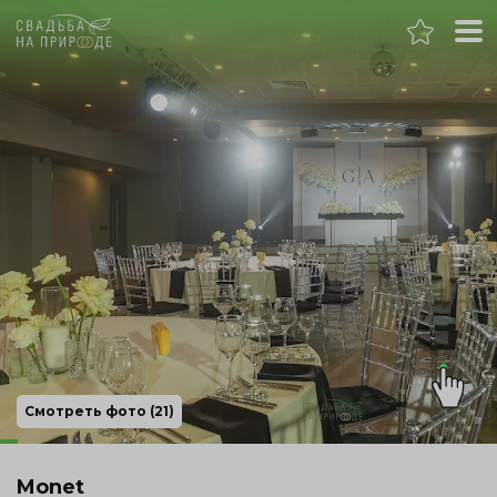
Нижний Новгород
Банкет
Свадьба
День рождения
Выпускной
Корпоратив
Смотреть фото (21)
Новогодний корпоратив
Monet