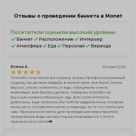
Отзывы о проведении банкета в Monet
Посетители оценили высокий уровень:
Банкет
Расположение
Интерьер
Атмосфера
Еда
Персонал
Веранда
Елена А.
24 мая 2026
Спасибо огромное ресторану за ваш профессиональный
подход, мы делали свадьбу в малом зале, все было очень
вкусно, столы ломились от еды, официанты очень
вежливые, все быстро делали, поварам спасибо за
вкусную и разнообразную еду, все гости остались
довольны, еще хотелось бы поблагодарить Анну которая
вела нас и составляла меню и Надежду за то что помогала
нам. Прекрасное место для проведения мероприятий,
прекрасные виды на наш город открываются с этого
прекрасного места❤️