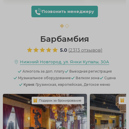
Позвонить менеджеру
Барбамбия
5.0
(
2313 отзывов
)
Нижний Новгород, ул. Янки Купалы, 30А
Алкоголь
за доп. плату
Выездная регистрация
Музыкальное оборудование
Велком зона
Сцена
Кухня:
Грузинская, европейская, Детское меню
Подарок за бронирование
П