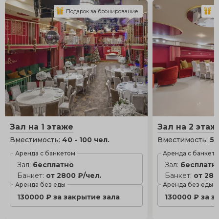
Подарок за бронирование
П
Зал на 1 этаже
Зал на 2 этаж
Вместимость:
40 - 100 чел.
Вместимость:
50
Аренда с банкетом
Аренда с банкет
Зал:
бесплатно
Зал:
бесплатн
Банкет:
от 2800 ₽/чел.
Банкет:
от 280
Аренда без еды
Аренда без еды
130000 ₽ за закрытие зала
130000 ₽ за з