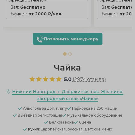
Аренда с банкетом
Аренда с банкет
Зал:
бесплатно
Зал:
бесплатн
Банкет:
от 2000 ₽/чел.
Банкет:
от 200
Позвонить менеджеру
Чайка
5.0
(
2974 отзыва
)
Нижний Новгород, г. Дзержинск, пос. Желнино,
загородный отель «Чайка»
Алкоголь
за доп. плату
Парковка
на 250 машин
Выездная регистрация
Музыкальное оборудование
Велком зона
Сцена
Кухня:
Европейская, русская, Детское меню