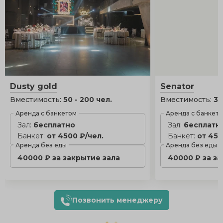
Dusty gold
Senator
Вместимость:
50 - 200 чел.
Вместимость:
30
Аренда с банкетом
Аренда с банкет
Зал:
бесплатно
Зал:
бесплатн
Банкет:
от 4500 ₽/чел.
Банкет:
от 450
Аренда без еды
Аренда без еды
40000 ₽ за закрытие зала
40000 ₽ за з
Позвонить менеджеру