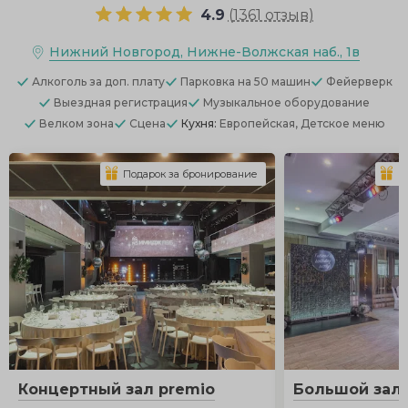
4.9
(
1361 отзыв
)
Нижний Новгород, Нижне-Волжская наб., 1в
Алкоголь
за доп. плату
Парковка
на 50 машин
Фейерверк
Выездная регистрация
Музыкальное оборудование
Велком зона
Сцена
Кухня:
Европейская, Детское меню
Подарок за бронирование
П
Концертный зал premio
Большой зал 