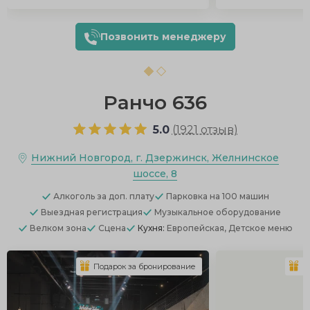
Позвонить менеджеру
Ранчо 636
5.0
(
1921 отзыв
)
Нижний Новгород, г. Дзержинск, Желнинское
шоссе, 8
Алкоголь
за доп. плату
Парковка
на 100 машин
Выездная регистрация
Музыкальное оборудование
Велком зона
Сцена
Кухня:
Европейская, Детское меню
Подарок за бронирование
П