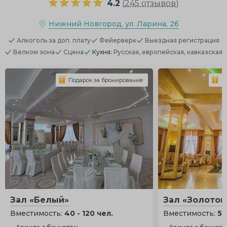
4.2
(
245 отзывов
)
Нижний Новгород, ул. Ларина, 2б
Алкоголь
за доп. плату
Фейерверк
Выездная регистрация
Велком зона
Сцена
Кухня:
Русская, европейская, кавказская
Подарок за бронирование
П
Зал «Белый»
Зал «Золотой
Вместимость:
40 - 120 чел.
Вместимость:
50