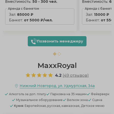
Вместимость:
50 - 300 чел.
Вместимость:
60
Аренда с банкетом
Аренда с банкет
Зал:
85000 ₽
Зал:
15000 ₽
Банкет:
от 5000 ₽/чел.
Банкет:
от 550
Позвонить менеджеру
MaxxRoyal
4.2
(
49 отзывов
)
Нижний Новгород, ул. Удмуртская, 34а
Алкоголь
за доп. плату
Парковка
на 35 машин
Фейерверк
Музыкальное оборудование
Велком зона
Сцена
Кухня:
Европейская, русская, кавказская, Детское меню