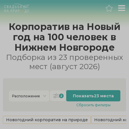
Нижний Новгород
Корпоратив на Новый
год на 100 человек в
Банкет
Нижнем Новгороде
Свадьба
Подборка из 23 проверенных
мест (август 2026)
День рождения
Выпускной
Показать
23 места
2
Расположение
Корпоратив
Сбросить фильтры
Новогодний корпоратив
Новогодний корпоратив на природе
Новогодний кор