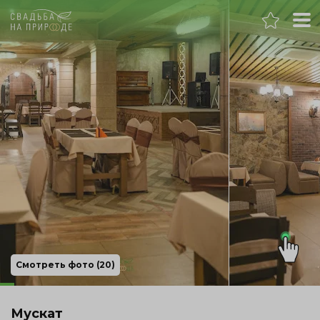
Нижний Новгород
Банкет
Свадьба
День рождения
Выпускной
Корпоратив
Смотреть фото (20)
Новогодний корпоратив
Мускат