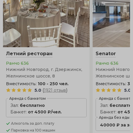
Летний ресторан
Senator
Ранчо 636
Ранчо 636
Нижний Новгород, г. Дзержинск,
Нижний Новгоро
Желнинское шоссе, 8
Желнинское шос
Вместимость:
100 - 250 чел.
Вместимость:
30
(
)
5.0
1921 отзыв
5.0
Аренда с банкетом
Аренда с банкет
Зал:
бесплатно
Зал:
бесплатн
Банкет:
от 4500 ₽/чел.
Банкет:
от 450
Аренда без еды
Алкоголь
за доп. плату
40000 ₽ за з
Парковка
на 100 машин