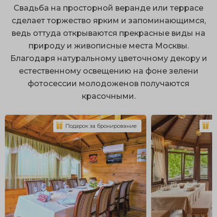
респектабельные интерьеры с безупречным
Свадьба на просторной веранде или террасе
сервисом;
сделает торжество ярким и запоминающимся,
ведь оттуда открываются прекрасные виды на
ухоженная территория;
природу и живописные места Москвы.
размещение большого количества гостей;
Благодаря натуральному цветочному декору и
множество локаций для фотосессий;
естественному освещению на фоне зелени
фотосессии молодоженов получаются
оборудованные площадки.
красочными.
Организация свадьбы на природе открывает
огромный простор для воплощения интересных идей.
Подарок за бронирование
П
К эксклюзивным вариантам можно отнести аренду
старинного особняка или шикарной дворянской
усадьбы с искусственными прудами и ландшафтным
парком. По желанию здесь можно установить
белоснежные шатры с драпировкой и заказать
оригинальную сервировку, подходящую по стиль.