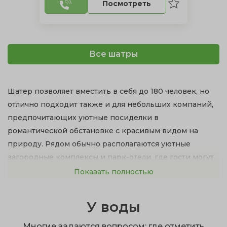
Посмотреть
Все шатры
Шатер позволяет вместить в себя до 180 человек, но
отлично подходит также и для небольших компаний,
предпочитающих уютные посиделки в
романтической обстановке с красивым видом на
природу. Рядом обычно располагаются уютные
загородные комплексы и парк-отели, где гости могут
переночевать.
Показать полностью
Преимущества проведения свадьбы на природе в
У воды
шатре:
Отпадает поиск аренды целого зала и ведущего.
Многие задаются вопросом: где отметить