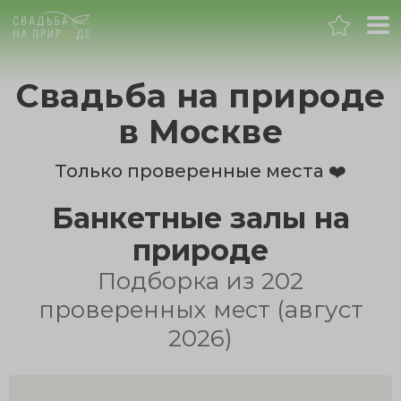
Москва
Свадьба на природе
Банкет
в Москве
Свадьба
Только проверенные места ❤️
Банкетные залы на
День рождения
природе
Выпускной
Подборка из 202
проверенных мест (август
Корпоратив
2026)
Новогодний корпоратив