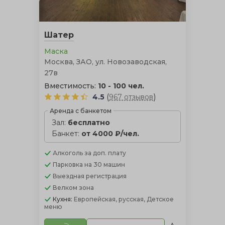
проведения торжества летом в тенистой прохладе
зелени, однако она не сможет уберечь гостей от ветра
и дождя, в отличие от церемонии в шатре.
Шатер
Маска
Москва, ЗАО, ул. Новозаводская,
27в
Вместимость:
10 - 100 чел.
(
)
4.5
967 отзывов
Аренда с банкетом
Зал:
бесплатно
Банкет:
от 4000 ₽/чел.
Алкоголь
за доп. плату
Парковка
на 30 машин
Выездная регистрация
Велком зона
Кухня:
Европейская, русская, Детское
меню