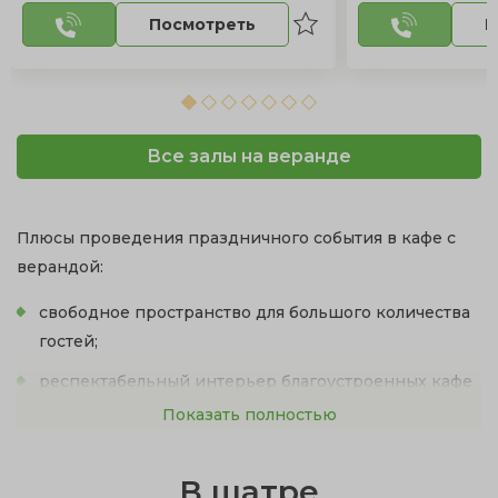
Посмотреть
П
Все залы на веранде
Плюсы проведения праздничного события в кафе с
верандой:
свободное пространство для большого количества
гостей;
респектабельный интерьер благоустроенных кафе
с выходом на веранду;
Показать полностью
непринужденная романтическая атмосфера на
свежем воздухе;
В шатре