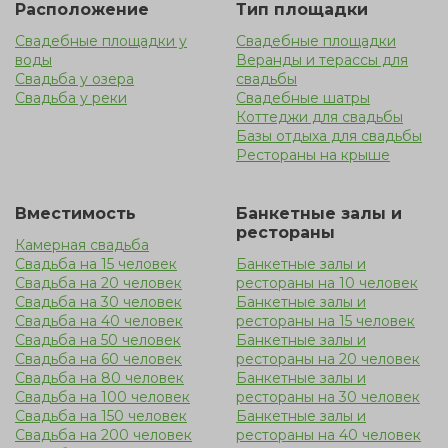
Расположение
Тип площадки
относительно недорогой вариант. Пышное торжество
Свадебные площадки у
Свадебные площадки
дарит неограниченные возможности, в отличие от
воды
Веранды и терассы для
закрытого помещения. Такая уединенная локация на
Свадьба у озера
свадьбы
природе является прекрасным решением, но следует
Свадьба у реки
Свадебные шатры
Коттеджи для свадьбы
помнить, что на открытой местности гостей может
Базы отдыха для свадьбы
застать дождь, поэтому лучше продумать вариант с
Рестораны на крыше
арендой террасы у воды
Вместимость
Банкетные залы и
рестораны
Камерная свадьба
Свадьба на 15 человек
Банкетные залы и
Свадьба на 20 человек
рестораны на 10 человек
Свадьба на 30 человек
Банкетные залы и
Свадьба на 40 человек
рестораны на 15 человек
Свадьба на 50 человек
Банкетные залы и
Свадьба на 60 человек
рестораны на 20 человек
Свадьба на 80 человек
Банкетные залы и
Свадьба на 100 человек
рестораны на 30 человек
Свадьба на 150 человек
Банкетные залы и
Свадьба на 200 человек
рестораны на 40 человек