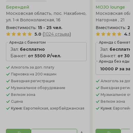
Берендей
MOJO lounge
Московская область, пос. Нахабино,
Московская облас
ул. 1-я Волоколамская, 1б
Нагорная , 21
Вместимость:
15 - 25 чел.
Вместимость:
20
(
)
5.0
1024 отзыва
4.9
Аренда с банкетом
Аренда с банкет
Зал:
бесплатно
Зал:
бесплатн
Банкет:
от 5500 ₽/чел.
Банкет:
от 300
Аренда без еды
Алкоголь
за доп. плату
10000 ₽ за за
Парковка
на 200 машин
Выездная регистрация
Алкоголь
за доп.
Музыкальное оборудование
Выездная регис
Велком зона
Музыкальное об
Сцена
Велком зона
Кухня:
Европейская, азербайджанская
Кухня:
Европейс