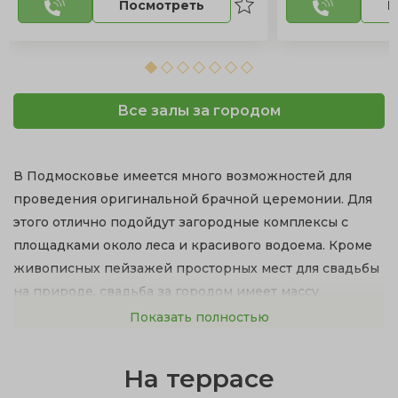
Посмотреть
П
Все залы за городом
В Подмосковье имеется много возможностей для
проведения оригинальной брачной церемонии. Для
этого отлично подойдут загородные комплексы с
площадками около леса и красивого водоема. Кроме
живописных пейзажей просторных мест для свадьбы
на природе, свадьба за городом имеет массу
достоинств:
Показать полностью
рестораны с изысканной кухней и первоклассное
На террасе
обслуживание;