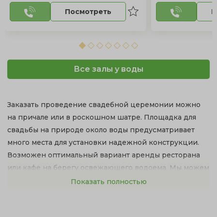
Посмотреть
П
Все залы у воды
Заказать проведение свадебной церемонии можно
на причале или в роскошном шатре. Площадка для
свадьбы на природе около воды предусматривает
много места для установки надежной конструкции.
Возможен оптимальный вариант аренды ресторана
или кафе на берегу освежающего водоема. Мы можем
предложить великолепные банкетные залы с
Показать полностью
территорией у озера.
Свадьба на природе в Москве — это красивый и