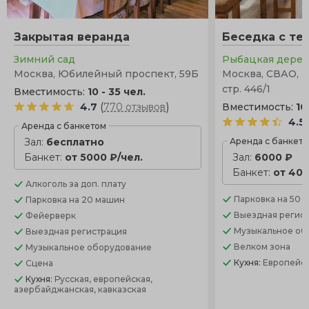
Закрытая веранда
Беседка с те
Зимний сад
Рыбацкая дере
Москва, Юбилейный проспект, 59Б
Москва, СВАО, п
стр. 446/1
Вместимость:
10 - 35 чел.
(
)
4.7
770 отзывов
Вместимость:
10
4.5
Аренда с банкетом
Зал:
бесплатно
Аренда с банкет
Банкет:
от 5000 ₽/чел.
Зал:
6000 ₽
Банкет:
от 400
Алкоголь
за доп. плату
Парковка
на 50 
Парковка
на 20 машин
Выездная регис
Фейерверк
Музыкальное об
Выездная регистрация
Велком зона
Музыкальное оборудование
Кухня:
Европейск
Сцена
Кухня:
Русская, европейская,
азербайджанская, кавказская