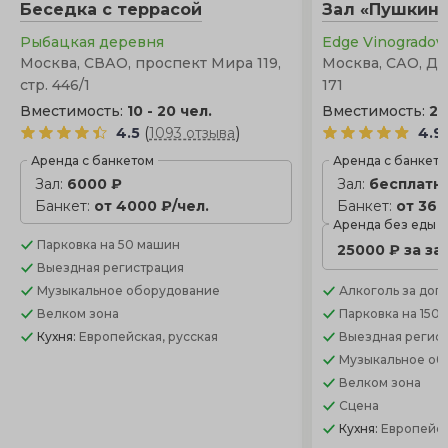
Беседка с террасой
Зал «Пушкин
от закрытой террасы.
Рыбацкая деревня
Edge Vinogrado
Москва, СВАО, проспект Мира 119,
Москва, САО, Д
стр. 446/1
171
Вместимость:
10 - 20 чел.
Вместимость:
20
(
)
4.5
1093 отзыва
4.9
Аренда с банкетом
Аренда с банкет
Зал:
6000 ₽
Зал:
бесплатн
Банкет:
от 4000 ₽/чел.
Банкет:
от 360
Аренда без еды
Парковка
на 50 машин
25000 ₽ за за
Выездная регистрация
Музыкальное оборудование
Алкоголь
за доп.
Велком зона
Парковка
на 150
Кухня:
Европейская, русская
Выездная регис
Музыкальное об
Велком зона
Сцена
Кухня:
Европейск