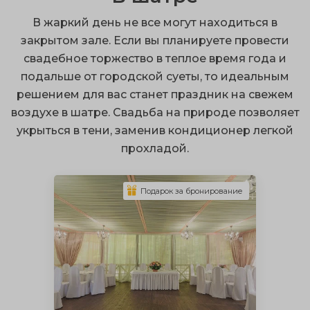
можно совместить брачную церемонию и банкет
В жаркий день не все могут находиться в
благодаря выездной регистрации;
закрытом зале. Если вы планируете провести
терраса – это надежное укрытие от непогоды;
свадебное торжество в теплое время года и
подальше от городской суеты, то идеальным
сочные запоминающиеся снимки.
решением для вас станет праздник на свежем
Вы можете провести свадьбу на природе, выбрав
воздухе в шатре. Свадьба на природе позволяет
открытый, закрытый тип постройки, а также
укрыться в тени, заменив кондиционер легкой
встроенную или пристроенную веранду.
прохладой.
Архитектурная конструкция может быть любой
формы на ваш выбор. Уютные веранды для свадьбы
Подарок за бронирование
обустроены сценой, столами, диванами, и могут
защитить присутствующих от холода зимой и жары
летом.
Укрыться от грозы и ливня можно на застекленной
террасе, но там может быть слишком душно в жаркий
день. Открытая веранда отлично подойдет для