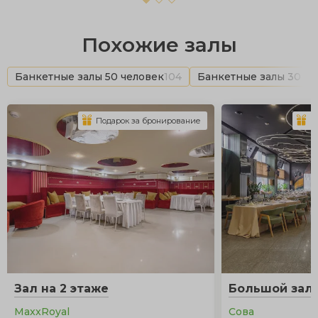
Похожие залы
Банкетные залы 50 человек
104
Банкетные залы 30 че
Подарок за бронирование
П
Зал на 2 этаже
Большой зал
MaxxRoyal
Сова