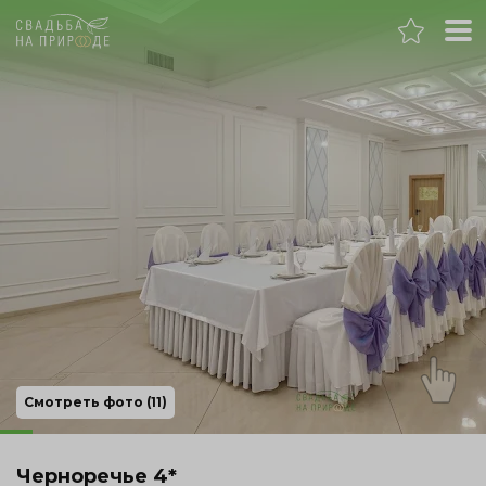
Нижний Новгород
Банкет
Свадьба
День рождения
Выпускной
Корпоратив
Смотреть фото (11)
Новогодний корпоратив
Черноречье 4*