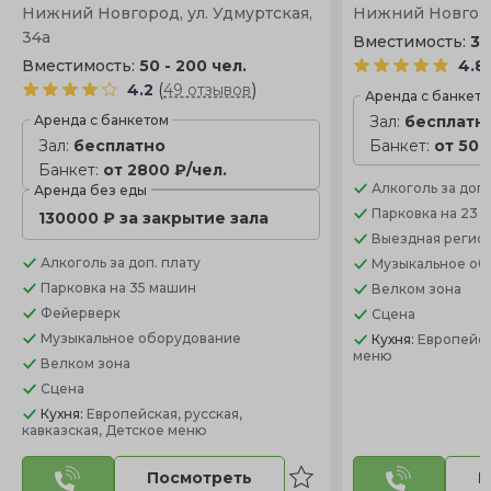
Нижний Новгород, ул. Удмуртская,
Нижний Новгород
34а
Вместимость:
30
Вместимость:
50 - 200 чел.
4.8
(
)
4.2
49 отзывов
Аренда с банкет
Аренда с банкетом
Зал:
бесплатн
Зал:
бесплатно
Банкет:
от 500
Банкет:
от 2800 ₽/чел.
Алкоголь
за доп.
Аренда без еды
Парковка
на 23 
130000 ₽ за закрытие зала
Выездная регис
Алкоголь
за доп. плату
Музыкальное об
Парковка
на 35 машин
Велком зона
Фейерверк
Сцена
Музыкальное оборудование
Кухня:
Европейск
меню
Велком зона
Сцена
Кухня:
Европейская, русская,
кавказская, Детское меню
Посмотреть
П