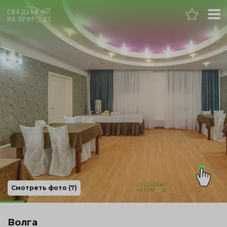
Нижний Новгород
Банкет
Свадьба
День рождения
Выпускной
Корпоратив
Смотреть фото (7)
Новогодний корпоратив
Волга