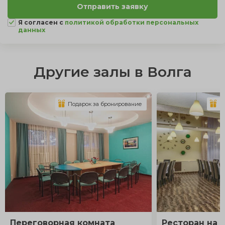
Я согласен с
политикой обработки персональных
данных
Другие залы в Волга
Подарок за бронирование
П
Переговорная комната
Ресторан на 1