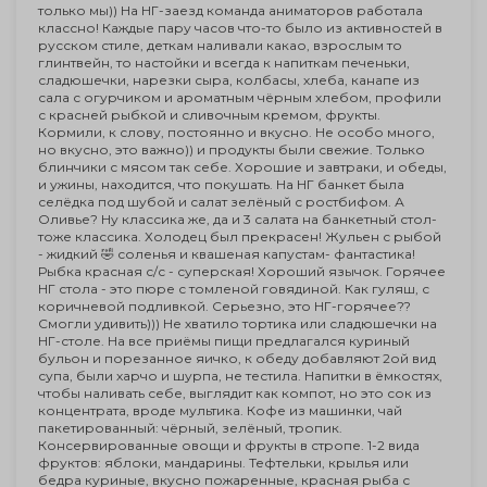
только мы)) На НГ-заезд команда аниматоров работала
классно! Каждые пару часов что-то было из активностей в
русском стиле, деткам наливали какао, взрослым то
глинтвейн, то настойки и всегда к напиткам печеньки,
сладюшечки, нарезки сыра, колбасы, хлеба, канапе из
сала с огурчиком и ароматным чёрным хлебом, профили
с красней рыбкой и сливочным кремом, фрукты.
Кормили, к слову, постоянно и вкусно. Не особо много,
но вкусно, это важно)) и продукты были свежие. Только
блинчики с мясом так себе. Хорошие и завтраки, и обеды,
и ужины, находится, что покушать. На НГ банкет была
селёдка под шубой и салат зелёный с ростбифом. А
Оливье? Ну классика же, да и 3 салата на банкетный стол-
тоже классика. Холодец был прекрасен! Жульен с рыбой
- жидкий 🤣 соленья и квашеная капустам- фантастика!
Рыбка красная с/с - суперская! Хороший язычок. Горячее
НГ стола - это пюре с томленой говядиной. Как гуляш, с
коричневой подливкой. Серьезно, это НГ-горячее??
Смогли удивить))) Не хватило тортика или сладюшечки на
НГ-столе. На все приёмы пищи предлагался куриный
бульон и порезанное яичко, к обеду добавляют 2ой вид
супа, были харчо и шурпа, не тестила. Напитки в ёмкостях,
чтобы наливать себе, выглядит как компот, но это сок из
концентрата, вроде мультика. Кофе из машинки, чай
пакетированный: чёрный, зелёный, тропик.
Консервированные овощи и фрукты в стропе. 1-2 вида
фруктов: яблоки, мандарины. Тефтельки, крылья или
бедра куриные, вкусно пожаренные, красная рыба с