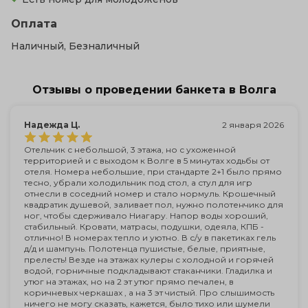
Оплата
Наличный, Безналичный
Отзывы о проведении банкета в Волга
Надежда Ц.
2 января 2026
Отельчик с небольшой, 3 этажа, но с ухоженной
территорией и с выходом к Волге в 5 минутах ходьбы от
отеля. Номера небольшие, при стандарте 2+1 было прямо
тесно, убрали холодильник под стол, а стул для игр
отнесли в соседний номер и стало нормуль. Крошечный
квадратик душевой, заливает пол, нужно полотенчико для
ног, чтобы сдерживало Ниагару. Напор воды хороший,
стабильный. Кровати, матрасы, подушки, одеяла, КПБ -
отлично! В номерах тепло и уютно. В с/у в пакетиках гель
д/д и шампунь. Полотенца пушистые, белые, приятные,
прелесть! Везде на этажах кулеры с холодной и горячей
водой, горничные подкладывают стаканчики. Гладилка и
утюг на этажах, но на 2 эт утюг прямо печален, в
коричневых черкашах , а на 3 эт чистый. Про слышимость
ничего не могу сказать, кажется, было тихо или шумели