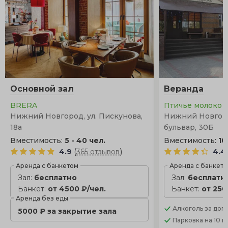
Основной зал
Веранда
BRERA
Птичье молоко
Нижний Новгород, ул. Пискунова,
Нижний Новгор
18а
бульвар, 30Б
Вместимость:
5 - 40 чел.
Вместимость:
10
(
)
4.9
365 отзывов
4.4
Аренда с банкетом
Аренда с банкет
Зал:
бесплатно
Зал:
бесплатн
Банкет:
от 4500 ₽/чел.
Банкет:
от 250
Аренда без еды
Алкоголь
за доп.
5000 ₽ за закрытие зала
Парковка
на 10 