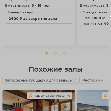
Вместимость:
6 - 16 чел.
Вместимость:
20
Аренда без еды
Аренда с банкет
Зал:
3000 ₽
2400 ₽ за закрытие зала
Банкет:
от 400
Похожие залы
Загородные площадки для свадьбы
37
Рестораны у в
Подарок за бронирование
П