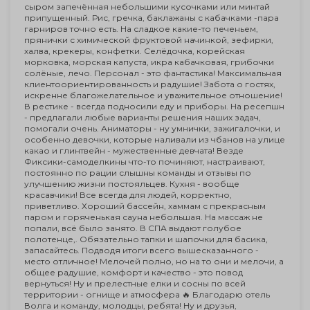
сыром запечённая небольшими кусочками или минтай
припущенный. Рис, гречка, баклажаны с кабачками -пара
гарниров точно есть. На сладкое какие-то печеньем,
прянички с химической фруктовой начинкой, зефирки,
халва, крекеры, конфетки. Селёдочка, корейская
морковка, морская капуста, икра кабачковая, грибочки
солёные, лечо. Персонал - это фантастика! Максимальная
клиентоориентированность и радушие! Забота о гостях,
искренне благожелательное и уважительное отношение!
В рестике - всегда подносили еду и приборы. На ресепшн
- предлагали любые варианты решения наших задач,
помогали очень. Аниматоры - ну умнички, зажигалочки, и
особенно девочки, которые наливали из чбанов на улице
какао и глинтвейн - мужественные девчата! Везде
Фиксики-самоделкины что-то починяют, настраивают,
постоянно по рации слышны команды и отзывы по
улучшению жизни постояльцев. Кухня - вообще
красавчики! Все всегда для людей, корректно,
приветливо. Хороший бассейн, хаммам с прекрасным
паром и горяченькая сауна небольшая. На массаж не
попали, всё было занято. В СПА выдают голубое
полотенце,. Обязательно тапки и шапочки для басика,
запасайтесь. Подводя итоги всего вышесказанного -
место отличное! Мелочей полно, но на то они и мелочи, а
общее радушие, комфорт и качество - это повод
вернуться! Ну и прелестные елки и сосны по всей
территории - огнище и атмосфера 🔥 Благодарю отель
Волга и команду, молодцы, ребята! Ну и друзья,