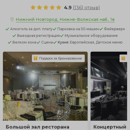
4.9
(
1361 отзыв
)
Нижний Новгород, Нижне-Волжская наб., 1в
Алкоголь
за доп. плату
Парковка
на 50 машин
Фейерверк
Выездная регистрация
Музыкальное оборудование
Велком зона
Сцена
Кухня:
Европейская, Детское меню
Подарок за бронирование
П
Большой зал ресторана
Концертный з