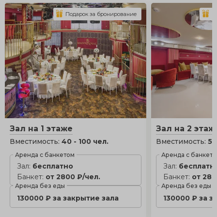
Подарок за бронирование
П
Зал на 1 этаже
Зал на 2 этаж
Вместимость:
40 - 100 чел.
Вместимость:
50
Аренда с банкетом
Аренда с банкет
Зал:
бесплатно
Зал:
бесплатн
Банкет:
от 2800 ₽/чел.
Банкет:
от 280
Аренда без еды
Аренда без еды
130000 ₽ за закрытие зала
130000 ₽ за з