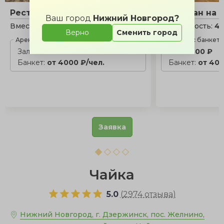
Ресторан на 1 этаже
Ресторан на 
Ваш город
Нижний Новгород?
Вместимость:
20 - 60 чел.
Вместимость:
40
Верно
Сменить город
Аренда с банкетом
Аренда с банкет
Зал:
3000 ₽
Зал:
4800 ₽
Банкет:
от 4000 ₽/чел.
Банкет:
от 400
Заявка
Чайка
5.0
(
2974 отзыва
)
Нижний Новгород, г. Дзержинск, пос. Желнино,