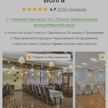
Волга
4.7
(
1030 отзывов
)
Нижний Новгород, пос. Лукино, Балахнинский
муниципальный округ
Алкоголь
за доп. плату
Парковка
на 30 машин
Фейерверк
Выездная регистрация
Музыкальное оборудование
Велком зона
Сцена
Кухня:
Русская, европейская
Подарок за бронирование
П