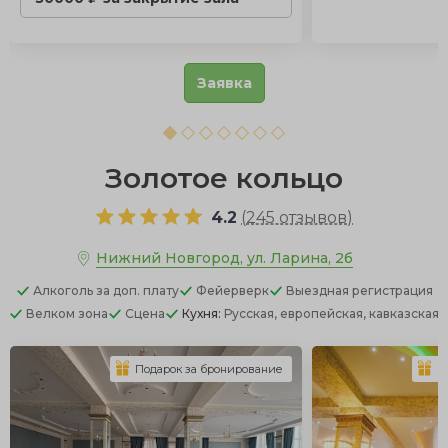
Заявка
Золотое кольцо
4.2
(
245 отзывов
)
Нижний Новгород, ул. Ларина, 2б
Алкоголь
за доп. плату
Фейерверк
Выездная регистрация
Велком зона
Сцена
Кухня:
Русская, европейская, кавказская
Подарок за бронирование
П