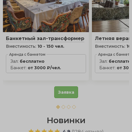
Банкетный зал-трансформер
Летняя вера
Вместимость:
10 - 150 чел.
Вместимость:
10
Аренда с банкетом
Аренда с банкет
Зал:
бесплатно
Зал:
бесплатн
Банкет:
от 3000 ₽/чел.
Банкет:
от 300
Заявка
Новинки
4.9
(
1284 отзыва
)