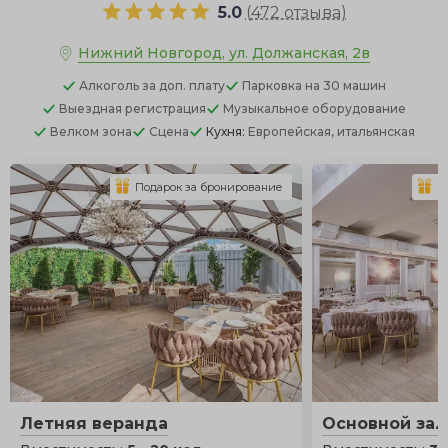
5.0
(
472 отзыва
)
Нижний Новгород, ул. Должанская, 2в
Алкоголь
за доп. плату
Парковка
на 30 машин
Выездная регистрация
Музыкальное оборудование
Велком зона
Сцена
Кухня:
Европейская, итальянская
Подарок за бронирование
П
Летняя веранда
Основной зал