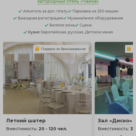
загородный отель «Чайка»
Алкоголь
за доп. плату
Парковка
на 250 машин
Выездная регистрация
Музыкальное оборудование
Велком зона
Сцена
Кухня:
Европейская, русская, Детское меню
Подарок за бронирование
П
Летний шатер
Зал «Диско»
Вместимость:
20 - 120 чел.
Вместимость:
35