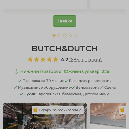
Заявка
BUTCH&DUTCH
4.2
(
685 отзывов
)
Нижний Новгород, Южный бульвар, 22а
Парковка
на 70 машин
Выездная регистрация
Музыкальное оборудование
Велком зона
Сцена
Кухня:
Европейская, баварская, Детское меню
Подарок за бронирование
П