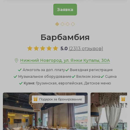
Заявка
Барбамбия
5.0
(
2313 отзывов
)
Нижний Новгород, ул. Янки Купалы, 30А
Алкоголь
за доп. плату
Выездная регистрация
Музыкальное оборудование
Велком зона
Сцена
Кухня:
Грузинская, европейская, Детское меню
Подарок за бронирование
П