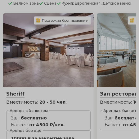
Велком зона
Сцена
Кухня:
Европейская, Детское меню
Подарок за бронирование
П
Sheriff
Зал ресторан
Вместимость:
20 - 50 чел.
Вместимость:
10
Аренда с банкетом
Аренда с банкет
Зал:
бесплатно
Зал:
бесплатн
Банкет:
от 4500 ₽/чел.
Банкет:
от 450
Аренда без еды
30000 ₽ за закрытие зала