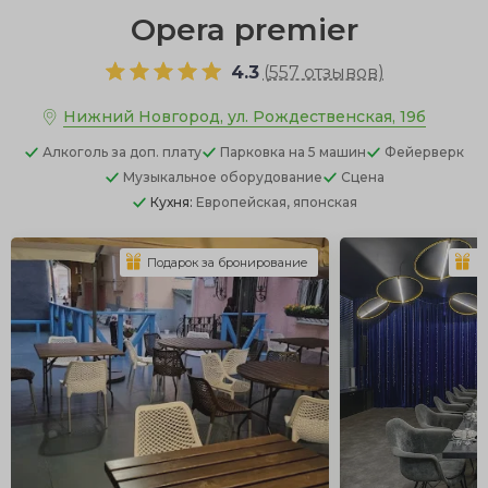
Opera premier
4.3
(
557 отзывов
)
Нижний Новгород, ул. Рождественская, 19б
Алкоголь
за доп. плату
Парковка
на 5 машин
Фейерверк
Музыкальное оборудование
Сцена
Кухня:
Европейская, японская
Подарок за бронирование
П