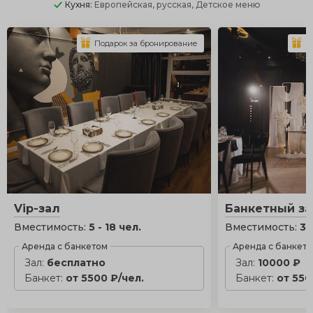
Кухня:
Европейская, русская, Детское меню
Подарок за бронирование
П
Vip-зал
Банкетный за
Вместимость:
5 - 18 чел.
Вместимость:
30
Аренда с банкетом
Аренда с банкет
Зал:
бесплатно
Зал:
10000 ₽
Банкет:
от 5500 ₽/чел.
Банкет:
от 550