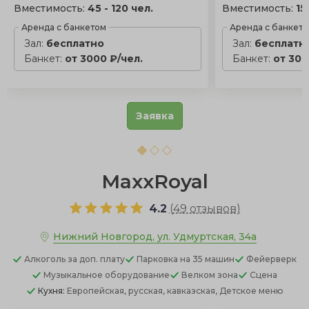
Вместимость:
45 - 120 чел.
Вместимость:
15
Аренда с банкетом
Аренда с банкет
Зал:
бесплатно
Зал:
бесплатн
Банкет:
от 3000 ₽/чел.
Банкет:
от 300
Заявка
MaxxRoyal
4.2
(
49 отзывов
)
Нижний Новгород, ул. Удмуртская, 34а
Алкоголь
за доп. плату
Парковка
на 35 машин
Фейерверк
Музыкальное оборудование
Велком зона
Сцена
Кухня:
Европейская, русская, кавказская, Детское меню