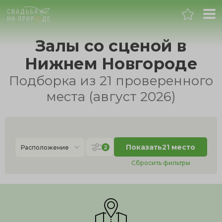
Нижний Новгород
Залы со сценой в
Нижнем Новгороде
Банкет
Подборка из 21 проверенного
Свадьба
местa (август 2026)
День рождения
Выпускной
Показать
21 место
2
Расположение
Сбросить фильтры
Корпоратив
Новогодний корпоратив