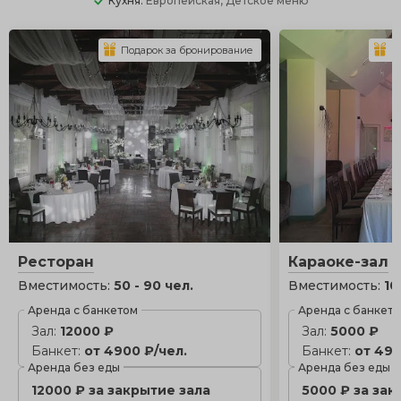
Кухня:
Европейская, Детское меню
Подарок за бронирование
П
Ресторан
Караоке-зал
Вместимость:
50 - 90 чел.
Вместимость:
10
Аренда с банкетом
Аренда с банкет
Зал:
12000 ₽
Зал:
5000 ₽
Банкет:
от 4900 ₽/чел.
Банкет:
от 490
Аренда без еды
Аренда без еды
12000 ₽ за закрытие зала
5000 ₽ за зак