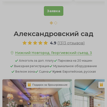
Заявка
Александровский сад
4.9
(
1313 отзывов
)
Нижний Новгород, Георгиевский съезд, 3
Алкоголь
за доп. плату
Парковка
на 20 машин
Выездная регистрация
Музыкальное оборудование
Велком зона
Сцена
Кухня:
Европейская, русская
Подарок за бронирование
П