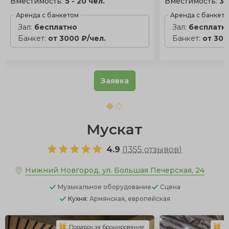
Вместимость:
5 - 20 чел.
Вместимость:
30
Аренда с банкетом
Аренда с банкет
Зал:
бесплатно
Зал:
бесплатн
Банкет:
от 3000 ₽/чел.
Банкет:
от 300
Заявка
Мускат
4.9
(
1355 отзывов
)
Нижний Новгород, ул. Большая Печерская, 24
Музыкальное оборудование
Сцена
Кухня:
Армянская, европейская
Подарок за бронирование
П