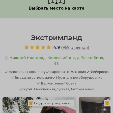
Выбрать место на карте
Показать полностью
Экстримлэнд
4.9
(
969 отзывов
)
Нижний Новгород, Кстовский р-н, д. Толстобино,
93
Алкоголь
за доп. плату
Парковка
на 60 машин
Фейерверк
Выездная регистрация
Музыкальное оборудование
Велком зона
Сцена
Кухня:
Европейская, русская, Детское меню
Подарок за бронирование
П