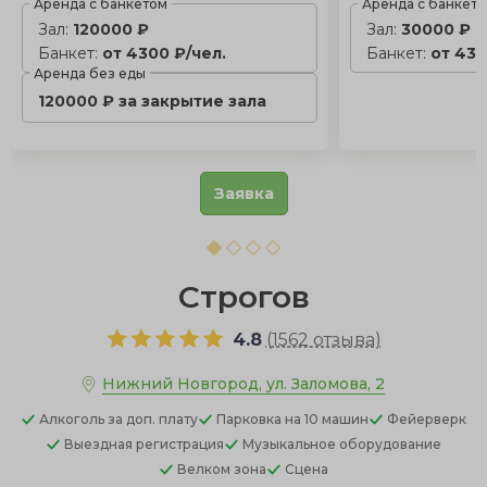
Аренда с банкетом
Аренда с банкет
Зал:
120000 ₽
Зал:
30000 ₽
Банкет:
от 4300 ₽/чел.
Банкет:
от 430
Аренда без еды
120000 ₽ за закрытие зала
Заявка
Строгов
4.8
(
1562 отзыва
)
Нижний Новгород, ул. Заломова, 2
Алкоголь
за доп. плату
Парковка
на 10 машин
Фейерверк
Выездная регистрация
Музыкальное оборудование
Велком зона
Сцена