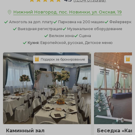
Нижний Новгород, пос. Новинки, ул. Окская, 19
Алкоголь
за доп. плату
Парковка
на 200 машин
Фейерверк
Выездная регистрация
Музыкальное оборудование
Велком зона
Сцена
Кухня:
Европейской, русская, Детское меню
Подарок за бронирование
П
Каминный зал
Беседка «Каю