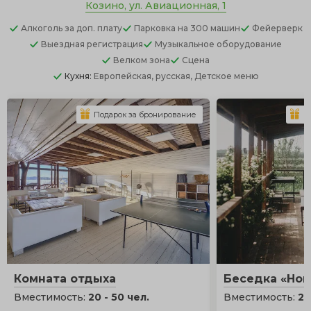
Козино, ул. Авиационная, 1
Алкоголь
за доп. плату
Парковка
на 300 машин
Фейерверк
Выездная регистрация
Музыкальное оборудование
Велком зона
Сцена
Кухня:
Европейская, русская, Детское меню
Подарок за бронирование
П
Комната отдыха
Беседка «Нов
Вместимость:
20 - 50 чел.
Вместимость:
20