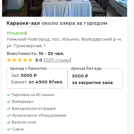
Караоке-зал
около озера
за городом
Ильдорф
Нижний Новгород, пос. Ильино, Володарский р-н,
ул. Приозерная, 1
Вместимость:
10 - 30 чел.
(
)
5.0
1593 отзыва
Аренда с банкетом
Аренда без еды
Зал:
5000 ₽
5000 ₽
Банкет:
от 4900 ₽/чел.
за закрытие зала
Парковка
на 60 машин
Фейерверк
Выездная регистрация
Музыкальное оборудование
Велком зона
Сцена