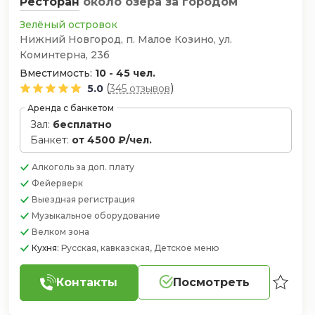
Ресторан
около озера
за городом
Зелёный островок
Нижний Новгород, п. Малое Козино, ул.
Коминтерна, 23б
Вместимость:
10 - 45 чел.
(
)
5.0
345 отзывов
Аренда с банкетом
Зал:
бесплатно
Банкет:
от 4500 ₽/чел.
Алкоголь
за доп. плату
Фейерверк
Выездная регистрация
Музыкальное оборудование
Велком зона
Кухня:
Русская, кавказская, Детское меню
Контакты
Посмотреть