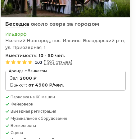
Беседка
около озера
за городом
Ильдорф
Нижний Новгород, пос. Ильино, Володарский р-н,
ул. Приозерная, 1
Вместимость:
10 - 50 чел.
(
)
5.0
1593 отзыва
Аренда с банкетом
Зал:
2000 ₽
Банкет:
от 4900 ₽/чел.
Парковка
на 60 машин
Фейерверк
Выездная регистрация
Музыкальное оборудование
Велком зона
Сцена