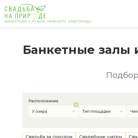
БАНКЕТНАЯ СЛУЖБА НИЖНЕГО НОВГОРОДА
Нижний Новгород
Банкетные залы 
Банкет
Свадьба
Подборк
День рождения
Расположение
Выпускной
У озера
Тип площадки
Чек
Корпоратив
Новогодний корпоратив
Свадьба за городом
Свадебные шатры
Сва