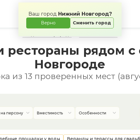
Ваш город
Нижний Новгород?
Верно
Сменить город
Свадьба на природе
Банкетные залы
и рестораны рядом с
Новгороде
а из 13 проверенных мест (авгу
 на персону
Вместимость
Особенности
дебные площадки у воды
Веранды и терассы для свадь