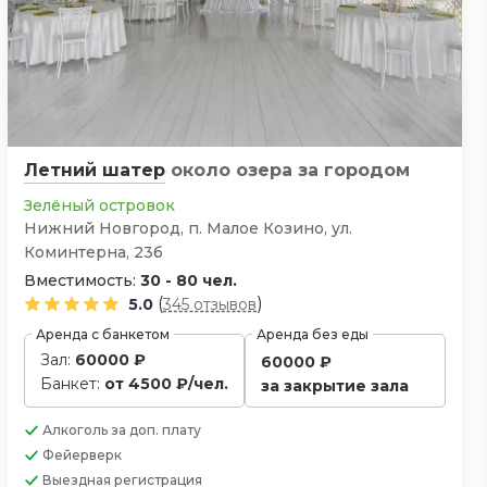
Летний шатер
около озера
за городом
Зелёный островок
Нижний Новгород, п. Малое Козино, ул.
Коминтерна, 23б
Вместимость:
30 - 80 чел.
(
)
5.0
345 отзывов
Аренда с банкетом
Аренда без еды
Зал:
60000 ₽
60000 ₽
Банкет:
от 4500 ₽/чел.
за закрытие зала
Алкоголь
за доп. плату
Фейерверк
Выездная регистрация