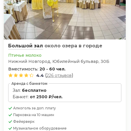
Большой зал
около озера
в городе
Птичье молоко
Нижний Новгород, Юбилейный бульвар, 30Б
Вместимость:
20 - 60 чел.
(
)
4.4
226 отзывов
Аренда с банкетом
Зал:
бесплатно
Банкет:
от 2500 ₽/чел.
Алкоголь
за доп. плату
Парковка
на 10 машин
Фейерверк
Музыкальное оборудование