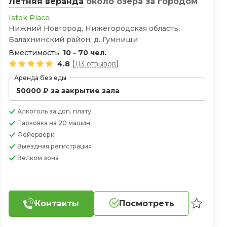
Летняя веранда
около озера
за городом
Istok Place
Нижний Новгород, Нижегородская область,
Балахнинский район, д. Гумнищи
Вместимость:
10 - 70 чел.
(
)
4.8
113 отзывов
Аренда без еды
50000 ₽ за закрытие зала
Алкоголь
за доп. плату
Парковка
на 20 машин
Фейерверк
Выездная регистрация
Велком зона
Контакты
Посмотреть