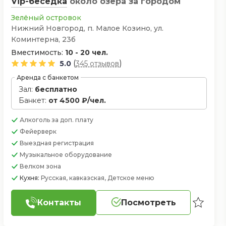
Vip-беседка
около озера
за городом
Зелёный островок
Нижний Новгород, п. Малое Козино, ул.
Коминтерна, 23б
Вместимость:
10 - 20 чел.
(
)
5.0
345 отзывов
Аренда с банкетом
Зал:
бесплатно
Банкет:
от 4500 ₽/чел.
Алкоголь
за доп. плату
Фейерверк
Выездная регистрация
Музыкальное оборудование
Велком зона
Кухня:
Русская, кавказская, Детское меню
Контакты
Посмотреть