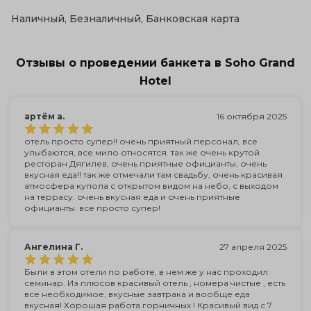
Наличный, Безналичный, Банковская карта
Отзывы о проведении банкета в Soho Grand
Hotel
артём а.
16 октября 2025
отель просто супер!! очень приятный персонал, все
улыбаются, все мило относятся. так же очень крутой
ресторан Дягилев, очень приятные официанты, очень
вкусная еда!! так же отмечали там свадьбу, очень красивая
атмосфера купола с открытом видом на небо, с выходом
на террасу. очень вкусная еда и очень приятные
официанты. все просто супер!
Ангелина Г.
27 апреля 2025
Были в этом отели по работе, в нем же у нас проходил
семинар. Из плюсов красивый отель , номера чистые , есть
все необходимое, вкусные завтрака и вообще еда
вкусная! Хорошая работа горничных ! Красивый вид с 7