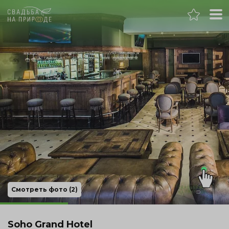
Ростов-на-Дону
Банкет
Свадьба
День рождения
Выпускной
Корпоратив
Смотреть фото (2)
Новогодний корпоратив
Soho Grand Hotel