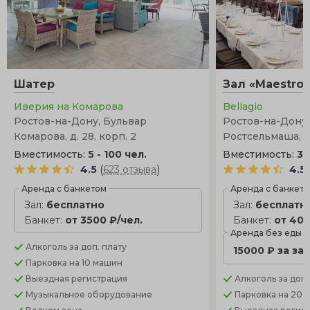
Шатер
Зал «Maestro
Иверия на Комарова
Bellagio
Ростов-на-Дону, Бульвар
Ростов-на-Дону, 
Комарова, д. 28, корп. 2
Ростсельмаша, д. 
Вместимость:
5 - 100 чел.
Вместимость:
30
(
)
4.5
623 отзыва
4.5
Аренда с банкетом
Аренда с банкет
Зал:
бесплатно
Зал:
бесплатн
Банкет:
от 3500 ₽/чел.
Банкет:
от 400
Аренда без еды
Алкоголь
за доп. плату
15000 ₽ за за
Парковка
на 10 машин
Выездная регистрация
Алкоголь
за доп.
Музыкальное оборудование
Парковка
на 20 