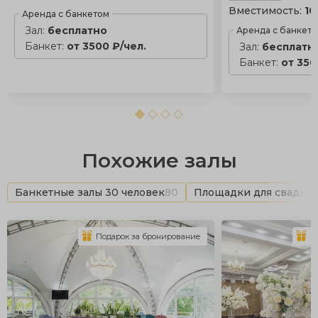
Вместимость:
10
Аренда с банкетом
Зал:
бесплатно
Аренда с банкет
Банкет:
от 3500 ₽/чел.
Зал:
бесплатн
Банкет:
от 350
Похожие залы
Банкетные залы 30 человек
80
Площадки для свадьб
Подарок за бронирование
П