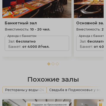
Банкетный зал
Основной зал
Вместимость:
10 - 20 чел.
Вместимость:
20
Аренда с банкетом
Аренда с банкет
Зал:
бесплатно
Зал:
бесплатн
Банкет:
от 4000 ₽/чел.
Банкет:
от 400
Похожие залы
Рестораны у воды
424
Свадьба в Подмосковье у воды
Подарок за бронирование
П