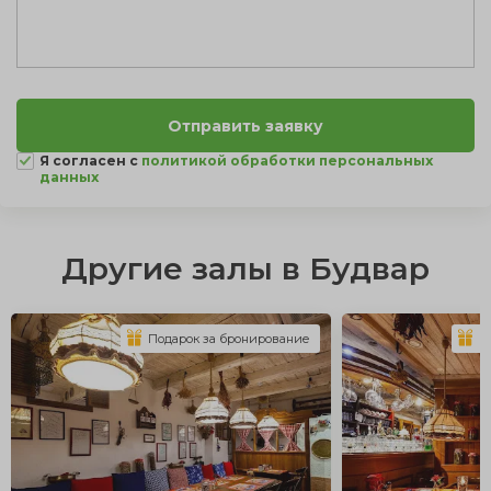
Я согласен с
политикой обработки персональных
данных
Другие залы в Будвар
Подарок за бронирование
П