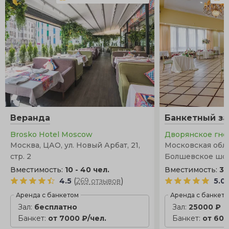
Веранда
Банкетный за
Brosko Hotel Moscow
Дворянское гне
Москва, ЦАО, ул. Новый Арбат, 21,
Московская облас
стр. 2
Болшевское шос
Вместимость:
10 - 40 чел.
Вместимость:
30
(
)
4.5
269 отзывов
5.0
Аренда с банкетом
Аренда с банкет
Зал:
бесплатно
Зал:
25000 ₽
Банкет:
от 7000 ₽/чел.
Банкет:
от 600