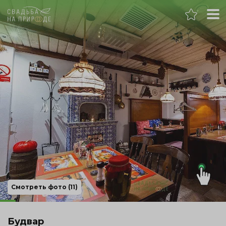
Москва
Банкет
Свадьба
День рождения
Выпускной
Корпоратив
Смотреть фото (11)
Новогодний корпоратив
Будвар