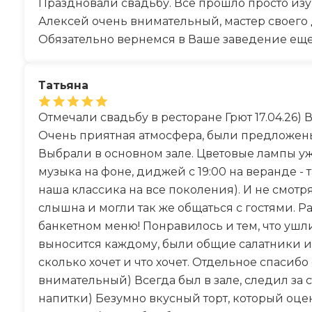
Праздновали свадьбу. Все прошло просто из
Алексей очень внимательный, мастер своего 
Обязательно вернемся в Ваше заведение еще
Татьяна
Отмечали свадьбу в ресторане Грют 17.04.26)
Очень приятная атмосфера, были предложены 
Выбрали в основном зале. Цветовые лампы уж
музыка на фоне, диджей с 19:00 на веранде - 
наша классика на все поколения). И не смотря
слышна и могли так же общаться с гостями. Р
банкетном меню! Понравилось и тем, что ушли
выносится каждому, были общие салатники и
сколько хочет и что хочет. Отдельное спасиб
внимательный) Всегда был в зале, следил за 
напитки) Безумно вкусный торт, который оцени