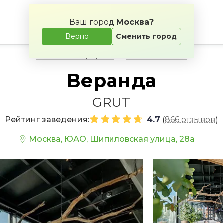
Ваш город
Москва?
Верно
Сменить город
Свадьба на природе
Банкетные залы
Веранда
GRUT
Рейтинг заведения:
4.7
866 отзывов
(
)
Москва, ЮАО, Шипиловская улица, 28а