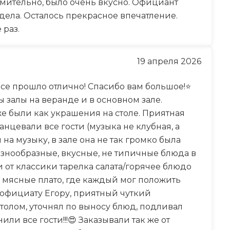
умительно, было очень вкусно. Официант
дела. Осталось прекрасное впечатление.
 раз.
19 апреля 2026
 Все прошло отлично! Спасибо вам большое!⭐
залы на веранде и в основном зале.
е были как украшения на столе. Приятная
танцевали все гости (музыка не клубная, а
 на музыку, в зале она не так громко была
азнообразные, вкусные, не типичные блюда в
 от классики тарелка салата/горячее блюдо
 мясные плато, где каждый мог положить
о официату Егору, приятный чуткий
столом, уточнял по выносу блюд, подливал
ли все гости!!!😍 Заказывали так же от