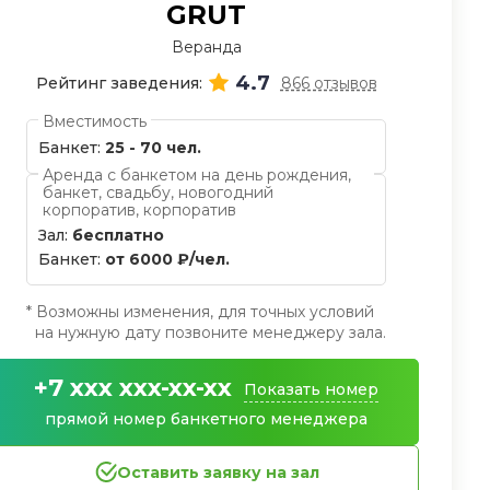
GRUT
Веранда
4.7
Рейтинг заведения:
866 отзывов
Вместимость
Банкет:
25 - 70 чел.
Аренда с банкетом на день рождения,
банкет, свадьбу, новогодний
корпоратив, корпоратив
Зал:
бесплатно
Банкет:
от 6000 ₽/чел.
* Возможны изменения, для точных условий
на нужную дату позвоните менеджеру зала.
+7 xxx xxx-xx-xx
Показать номер
прямой номер банкетного менеджера
Оставить заявку на зал