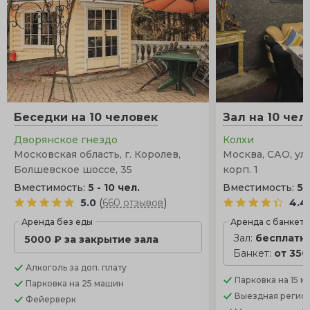
Беседки на 10 человек
Зал на 10 чел
Дворянское гнездо
Колхи
Московская область, г. Королев,
Москва, САО, ул.
Болшевское шоссе, 35
корп. 1
Вместимость:
5 - 10 чел.
Вместимость:
5 
(
)
5.0
660 отзывов
4.4
Аренда без еды
Аренда с банкет
Зал:
бесплатн
5000 ₽ за закрытие зала
Банкет:
от 350
Алкоголь
за доп. плату
Парковка
на 15 
Парковка
на 25 машин
Выездная регис
Фейерверк