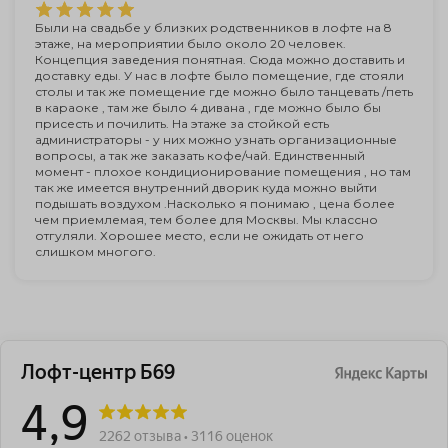
Были на свадьбе у близких родственников в лофте на 8
этаже, на мероприятии было около 20 человек.
Концепция заведения понятная. Сюда можно доставить и
доставку еды. У нас в лофте было помещение, где стояли
столы и так же помещение где можно было танцевать /петь
в караоке , там же было 4 дивана , где можно было бы
присесть и почилить. На этаже за стойкой есть
администраторы - у них можно узнать организационные
вопросы, а так же заказать кофе/чай. Единственный
момент - плохое кондиционирование помещения , но там
так же имеется внутренний дворик куда можно выйти
подышать воздухом .Насколько я понимаю , цена более
чем приемлемая, тем более для Москвы. Мы классно
отгуляли. Хорошее место, если не ожидать от него
слишком многого.