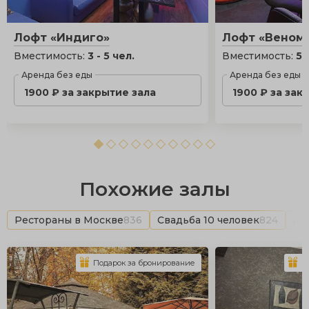
Лофт «Индиго»
Лофт «Веном
Вместимость:
3 - 5 чел.
Вместимость:
5 
Аренда без еды
Аренда без еды
1900 ₽ за закрытие зала
1900 ₽ за зак
Похожие залы
Рестораны в Москве
836
Свадьба 10 человек
824
Ар
Подарок за бронирование
П