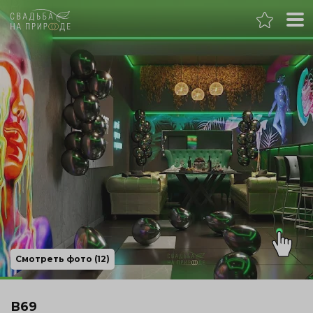
Москва
Банкет
Свадьба
День рождения
Выпускной
Корпоратив
Смотреть фото (12)
Новогодний корпоратив
В69