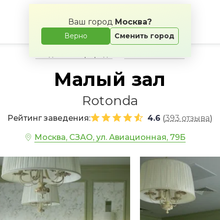
Ваш город
Москва?
Верно
Сменить город
Свадьба на природе
Банкетные залы
Малый зал
Rotonda
Рейтинг заведения:
4.6
393 отзыва
(
)
Москва, СЗАО, ул. Авиационная, 79Б