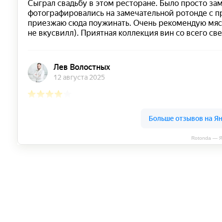
Rotonda — Я