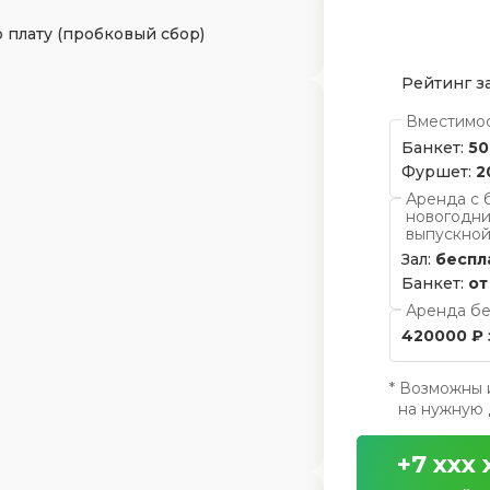
 плату (пробковый сбор)
Рейтинг з
Вместимо
Банкет:
50
Фуршет:
2
Аренда с 
новогодни
выпускной
Зал:
беспл
Банкет:
от
Аренда бе
420000 ₽ 
* Возможны 
на нужную д
+7 xxx 