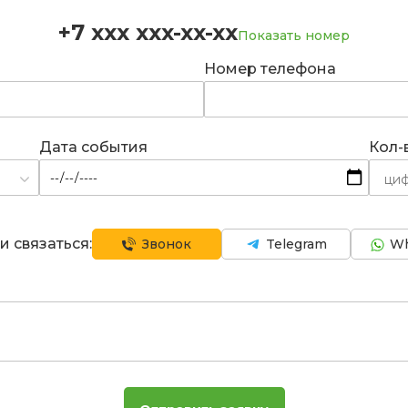
+7 xxx xxx-xx-xx
Показать номер
Номер телефона
Дата события
Кол-
и связаться:
Звонок
Telegram
Wh