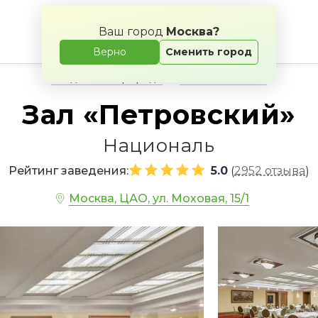
Ваш город
Москва?
Верно
Сменить город
Свадьба на природе
Банкетные залы
Зал «Петровский»
Националь
Рейтинг заведения:
5.0
2952 отзыва
(
)
Москва, ЦАО, ул. Моховая, 15/1