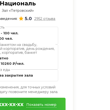
Националь
Зал «Петровский»
5.0
аведения:
2952 отзыва
сть
 - 100 чел.
00 чел.
банкетом на свадьбу,
й корпоратив, день рождения,
, корпоратив, банкет
атно
 10260 ₽/чел.
з еды
за закрытие зала
изменения, для точных условий
ату позвоните менеджеру зала.
xxx-xx-xx
Показать номер