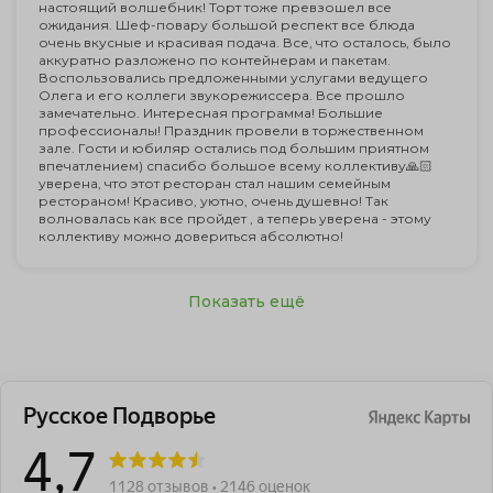
настоящий волшебник! Торт тоже превзошел все
ожидания. Шеф-повару большой респект все блюда
очень вкусные и красивая подача. Все, что осталось, было
аккуратно разложено по контейнерам и пакетам.
Воспользовались предложенными услугами ведущего
Олега и его коллеги звукорежиссера. Все прошло
замечательно. Интересная программа! Большие
профессионалы! Праздник провели в торжественном
зале. Гости и юбиляр остались под большим приятном
впечатлением) спасибо большое всему коллективу🙏🏻
уверена, что этот ресторан стал нашим семейным
рестораном! Красиво, уютно, очень душевно! Так
волновалась как все пройдет , а теперь уверена - этому
коллективу можно довериться абсолютно!
Показать ещё