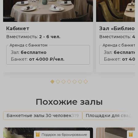
Кабинет
Зал «Библиот
Вместимость:
2 - 6 чел.
Вместимость:
4 
Аренда с банкетом
Аренда с банкет
Зал:
бесплатно
Зал:
бесплатн
Банкет:
от 4000 ₽/чел.
Банкет:
от 400
Похожие залы
Банкетные залы 30 человек
319
Площадки для свадьб
Подарок за бронирование
П