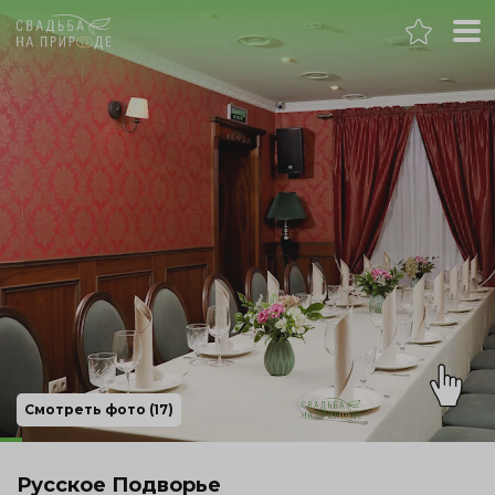
Москва
Банкет
Свадьба
День рождения
Выпускной
Корпоратив
Смотреть фото (17)
Новогодний корпоратив
Русское Подворье