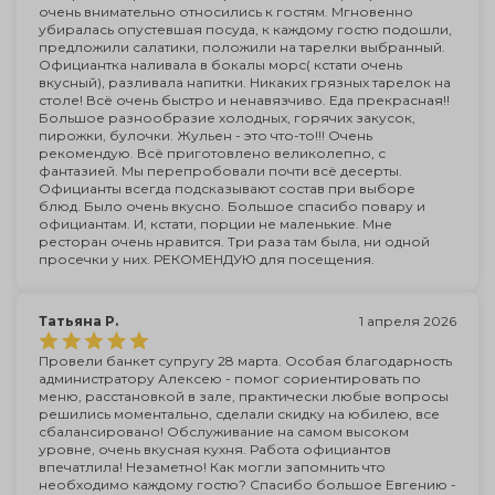
очень внимательно относились к гостям. Мгновенно
убиралась опустевшая посуда, к каждому гостю подошли,
предложили салатики, положили на тарелки выбранный.
Официантка наливала в бокалы морс( кстати очень
вкусный), разливала напитки. Никаких грязных тарелок на
столе! Всё очень быстро и ненавязчиво. Еда прекрасная!!
Большое разнообразие холодных, горячих закусок,
пирожки, булочки. Жульен - это что-то!!! Очень
рекомендую. Всё приготовлено великолепно, с
фантазией. Мы перепробовали почти всё десерты.
Официанты всегда подсказывают состав при выборе
блюд. Было очень вкусно. Большое спасибо повару и
официантам. И, кстати, порции не маленькие. Мне
ресторан очень нравится. Три раза там была, ни одной
просечки у них. РЕКОМЕНДУЮ для посещения.
Татьяна Р.
1 апреля 2026
Провели банкет супругу 28 марта. Особая благодарность
администратору Алексею - помог сориентировать по
меню, расстановкой в зале, практически любые вопросы
решились моментально, сделали скидку на юбилею, все
сбалансировано! Обслуживание на самом высоком
уровне, очень вкусная кухня. Работа официантов
впечатлила! Незаметно! Как могли запомнить что
необходимо каждому гостю? Спасибо большое Евгению -