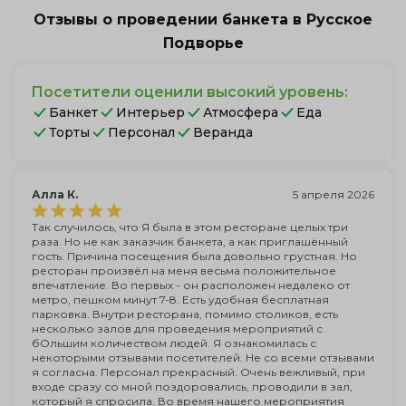
Отзывы о проведении банкета в Русское
Подворье
Посетители оценили высокий уровень:
Банкет
Интерьер
Атмосфера
Еда
Торты
Персонал
Веранда
Алла К.
5 апреля 2026
Так случилось, что Я была в этом ресторане целых три
раза. Но не как заказчик банкета, а как приглашённый
гость. Причина посещения была довольно грустная. Но
ресторан произвёл на меня весьма положительное
впечатление. Во первых - он расположен недалеко от
метро, пешком минут 7-8. Есть удобная бесплатная
парковка. Внутри ресторана, помимо столиков, есть
несколько залов для проведения мероприятий с
бОльшим количеством людей. Я ознакомилась с
некоторыми отзывами посетителей. Не со всеми отзывами
я согласна. Персонал прекрасный. Очень вежливый, при
входе сразу со мной поздоровались, проводили в зал,
который я спросила. Во время нашего мероприятия