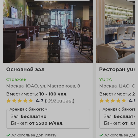
Основной зал
Ресторан yur
Стражек
YURA
Москва, ЮАО, ул. Мастеркова, 8
Москва, ЦАО, Ст
Вместимость:
10 - 180 чел.
Вместимость:
20
(
)
4.7
2692 отзыва
4.8
Аренда с банкетом
Аренда с банкет
Зал:
бесплатно
Зал:
бесплатн
Банкет:
от 5500 ₽/чел.
Банкет:
от 100
Алкоголь
за доп. плату
Алкоголь
за доп.