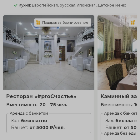
Кухня:
Европейская, русская, японская, Детское меню
Подарок за бронирование
П
Ресторан «#proСчастье»
Каминный за
Вместимость:
20 - 75 чел.
Вместимость:
10
Аренда с банкетом
Аренда с банкет
Зал:
бесплатно
Зал:
бесплатн
Банкет:
от 5000 ₽/чел.
Банкет:
от 500
Аренда без еды