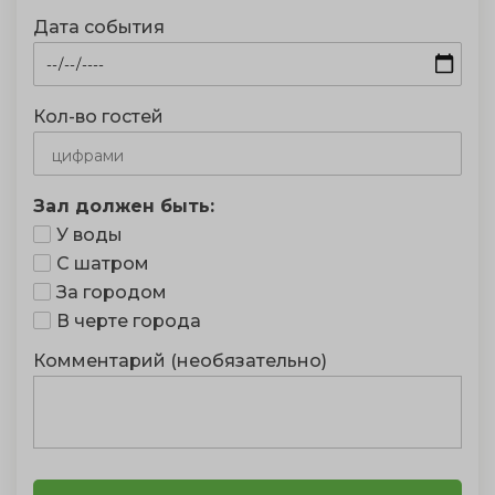
Дата события
Кол-во гостей
Зал должен быть:
У воды
С шатром
За городом
В черте города
Комментарий (необязательно)