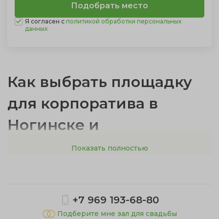
Я согласен с
политикой обработки персональных
данных
Как выбрать площадку
для корпоратива в
Ногинске и
окрестностях
Показать полностью
Места для проведения корпоратива различаются по
формату, вместимости и стоимости. Правильный
+7 969 193-68-80
выбор помогает достичь целей мероприятия — от
сплочения команды до празднования достижений
Подберите мне зал для свадьбы