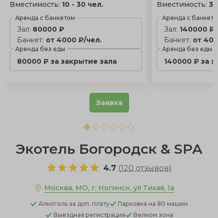
Вместимость:
10 - 30 чел.
Вместимость:
30
Аренда с банкетом
Аренда с банкет
Зал:
80000 ₽
Зал:
140000 ₽
Банкет:
от 4000 ₽/чел.
Банкет:
от 400
Аренда без еды
Аренда без еды
80000 ₽ за закрытие зала
140000 ₽ за з
Заявка
Экотель Богородск & SPA
4.7
(
120 отзывов
)
Москва, МО, г. Ногинск, ул Тихая, 1а
Алкоголь
за доп. плату
Парковка
на 80 машин
Выездная регистрация
Велком зона