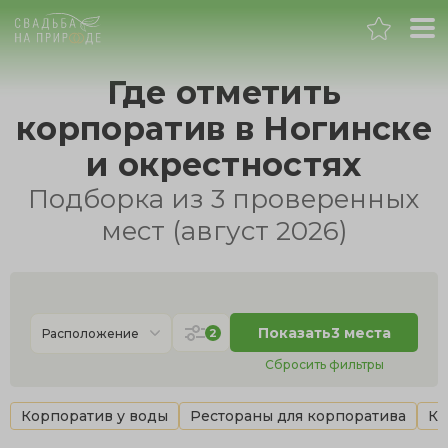
Москва
Где отметить
корпоратив в Ногинске
Банкет
и окрестностях
Свадьба
Подборка из 3 проверенных
мест (август 2026)
День рождения
Выпускной
Показать
3 места
2
Расположение
Корпоратив
Сбросить фильтры
Новогодний корпоратив
Корпоратив у воды
Рестораны для корпоратива
Ко