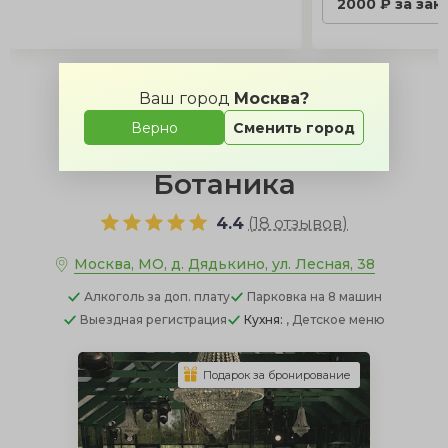
2000 ₽ за зак
Заявка
Ваш город
Москва?
Верно
Сменить город
Ботаника
4.4
(
18 отзывов
)
Москва, МО, д. Дядькино, ул. Лесная, 38
Алкоголь
за доп. плату
Парковка
на 8 машин
Выездная регистрация
Кухня:
, Детское меню
Подарок за бронирование