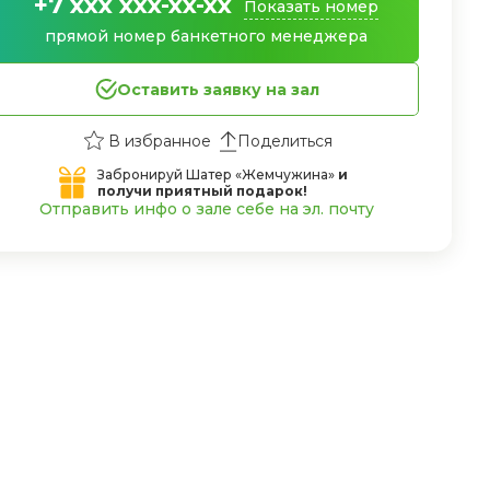
+7 xxx xxx-xx-xx
Показать номер
прямой номер банкетного менеджера
Оставить заявку на зал
Поделиться
Забронируй Шатер «Жемчужина»
и
получи приятный подарок!
Отправить инфо о зале себе на эл. почту