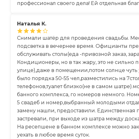
профессионал своего дела! Ей отдельная бла
Наталья К.
Снимали шатёр для проведения свадьбы. Мест
подсветка в вечернее время. Официанты пре
обслуживать столы(еда -привозной заказ, зар
Кондиционеры, но в так жару, это не сильно п
улице),даже в помещении,потом солнце чуть у
было порядка 50-55 чел,разместились на 7сто
телефонов,туалет близко(не в самом шатре).м
банного комплекса, го номеров немного. Но
5 свадеб и номер,выбранный молодыми отдал
замену нашли, предоставили. Единственная 
застревали, при выходе из шатра между доск
На ресепшене в банном комплексе можно зака
уехать в любое время суток.