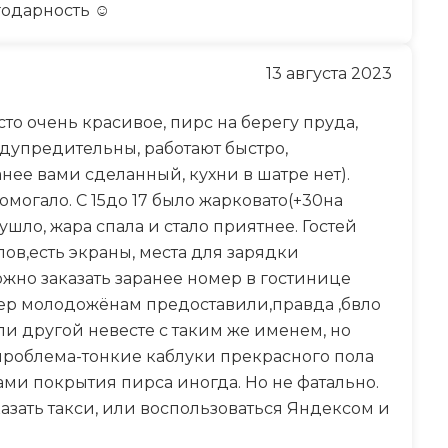
годарность ☺️
13 августа 2023
о очень красивое, пирс на берегу пруда,
дупредительны, работают быстро,
анее вами сделанный, кухни в шатре нет).
омогало. С 15до 17 было жарковато(+30на
шло, жара спала и стало приятнее. Гостей
лов,есть экраны, места для зарядки
ожно заказать заранее номер в гостинице
мер молодожёнам предоставили,правда ,бвло
и другой невесте с таким же именем, но
проблема-тонкие каблуки прекрасного пола
ами покрытия пирса иногда. Но не фатально.
зать такси, или воспользоваться Яндексом и