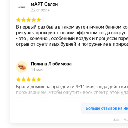
Жар — Янд