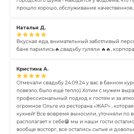
городского шума - находится у водоема, что
прошло хорошо, обслуживание качественное, 
Наталья Д.
Вкусная еда, внимательный заботливый персон
бане парились🔥,свадьбу гуляли 🔥🔥, корпора
Кристина А.
Отмечали свадьбу 24.09.24 у вас в банном кур
повезло, было ещё тепло) Хотим с мужем выра
профессиональный подход к гостям и за атмо
огромное Ольге из ресторана «ЖАР» , которая
кухней! Все вовремя выносили, уточняли по 
располагает к себе😁 мы и наши гости осталис
вообще восторг, все остались сытые и доволь