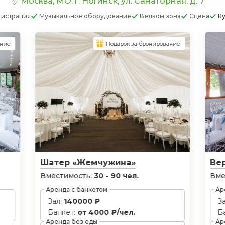
Москва, МО, г. Ногинск, ул. Санаторная, д. 7
гистрация
Музыкальное оборудование
Велком зона
Сцена
Ку
ание
Подарок за бронирование
Шатер «Жемчужина»
Ве
Вместимость:
30 - 90 чел.
Вме
Аренда с банкетом
Ар
Зал:
140000 ₽
З
Банкет:
от 4000 ₽/чел.
Б
Аренда без еды
Ар