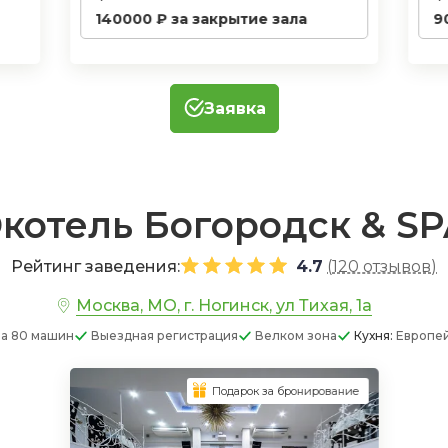
140000 ₽ за закрытие зала
9
Заявка
котель Богородск & S
Рейтинг заведения:
4.7
(
120 отзывов
)
Москва, МО, г. Ногинск, ул Тихая, 1а
а 80 машин
Выездная регистрация
Велком зона
Кухня:
Европей
Подарок за бронирование