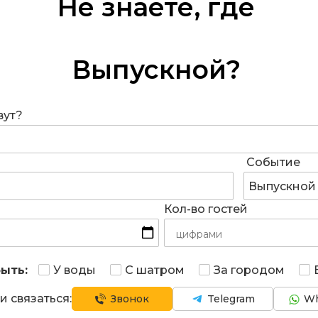
Не знаете, где
организовать
Выпускной
?
вут?
Событие
Выпускной
Кол-во гостей
ыть:
У воды
С шатром
За городом
и связаться:
Звонок
Telegram
Wh