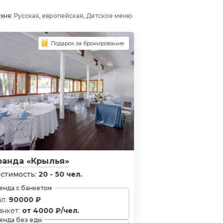
хня:
Русская, европейская, Детское меню
Подарок за бронирование
ранда «Крылья»
стимость:
20 - 50 чел.
енда с банкетом
ал:
90000 ₽
анкет:
от 4000 ₽/чел.
енда без еды