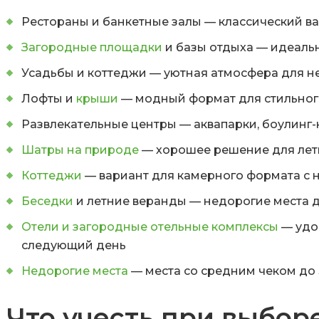
Рестораны и банкетные залы
— классический ва
Загородные площадки
и базы отдыха
— идеальн
Усадьбы и коттеджи
— уютная атмосфера для н
Лофты и
крыши
— модный формат для стильног
Развлекательные центры
— аквапарки, боулинг-
Шатры на природе
— хорошее решение для летн
Коттеджи
— вариант для камерного формата с 
Беседки
и летние веранды
— недорогие места д
Отели и загородные отельные комплексы
— удоб
следующий день
Недорогие места
— места со средним чеком до 
Что учесть при выбор