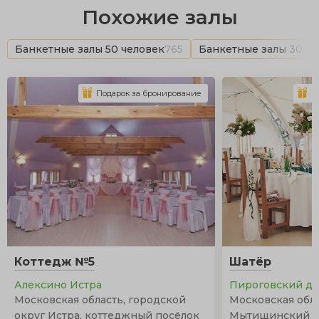
Похожие залы
Банкетные залы 50 человек
765
Банкетные залы 30 че
Подарок за бронирование
П
Коттедж №5
Шатёр
Алексино Истра
Пироговский д
Московская область, городской
Московская обла
округ Истра, коттеджный посёлок
Мытищинский р-н