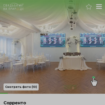
Москва
Банкет
Свадьба
День рождения
Выпускной
Корпоратив
Смотреть фото (10)
Новогодний корпоратив
Сорренто