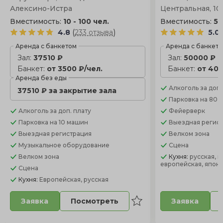
Алексино-Истра
Центральная, 10
Вместимость:
10 - 100 чел.
Вместимость:
50
(
)
4.8
233 отзыва
5.0
Аренда с банкетом
Аренда с банкет
Зал:
37510 ₽
Зал:
50000 ₽
Банкет:
от 3500 ₽/чел.
Банкет:
от 400
Аренда без еды
Алкоголь
за доп.
37510 ₽ за закрытие зала
Парковка
на 80 
Алкоголь
за доп. плату
Фейерверк
Парковка
на 10 машин
Выездная регис
Выездная регистрация
Велком зона
Музыкальное оборудование
Сцена
Велком зона
Кухня:
русская, к
европейская, япон
Сцена
Кухня:
Европейская, русская
Посмотреть
Заявка
Заявка