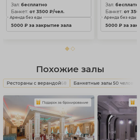
Зал:
бесплатно
Зал:
бесплатн
Банкет:
от 3500 ₽/чел.
Банкет:
от 350
Аренда без еды
Аренда без еды
5000 ₽ за закрытие зала
5000 ₽ за зак
Похожие залы
Рестораны с верандой
68
Банкетные залы 50 человек
Подарок за бронирование
П