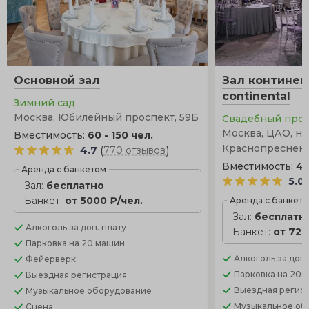
Основной зал
Зал континен
continental
Зимний сад
Москва, Юбилейный проспект, 59Б
Свадебный про
Москва, ЦАО, на
Вместимость:
60 - 150 чел.
Краснопресненск
(
)
4.7
770 отзывов
Вместимость:
40
Аренда с банкетом
5.0
Зал:
бесплатно
Банкет:
от 5000 ₽/чел.
Аренда с банкет
Зал:
бесплатн
Алкоголь
за доп. плату
Банкет:
от 720
Парковка
на 20 машин
Алкоголь
за доп.
Фейерверк
Парковка
на 200
Выездная регистрация
Выездная регис
Музыкальное оборудование
Музыкальное об
Сцена