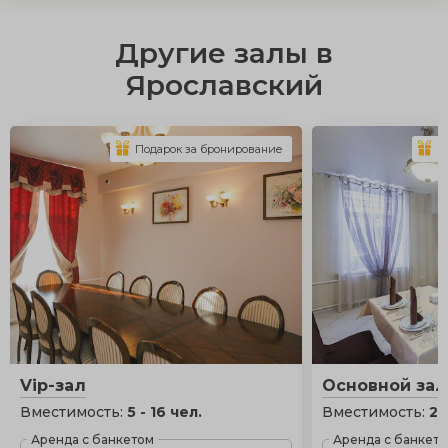
Другие залы в
Ярославский
Подарок за бронирование
П
Vip-зал
Основной зал
Вместимость:
5 - 16 чел.
Вместимость:
20
Аренда с банкетом
Аренда с банкет