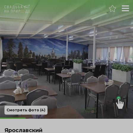
Москва
Банкет
Свадьба
День рождения
Выпускной
Корпоратив
Смотреть фото (4)
Новогодний корпоратив
Ярославский