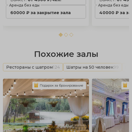
Аренда без еды
Аренда без еды
60000 ₽ за закрытие зала
40000 ₽ за з
Похожие залы
Рестораны с шатром
124
Шатры на 50 человек
99
Ша
Подарок за бронирование
П