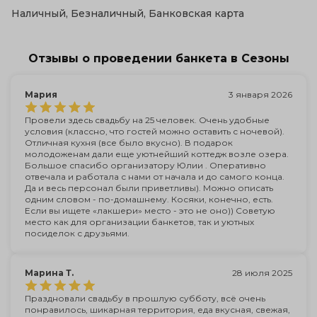
Наличный, Безналичный, Банковская карта
Отзывы о проведении банкета в Сезоны
Мария
3 января 2026
Провели здесь свадьбу на 25 человек. Очень удобные
условия (классно, что гостей можно оставить с ночевой).
Отличная кухня (все было вкусно). В подарок
молодоженам дали еще уютнейший коттедж возле озера.
Большое спасибо организатору Юлии . Оперативно
отвечала и работала с нами от начала и до самого конца.
Да и весь персонал были приветливы). Можно описать
одним словом - по-домашнему. Косяки, конечно, есть.
Если вы ищете «лакшери» место - это не оно)) Советую
место как для организации банкетов, так и уютных
посиделок с друзьями.
Марина Т.
28 июля 2025
Праздновали свадьбу в прошлую субботу, всё очень
понравилось, шикарная территория, еда вкусная, свежая,