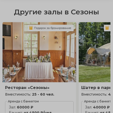
Другие залы в Сезоны
Подарок за бронирование
П
Ресторан «Сезоны»
Шатер в парк
Вместимость:
25 - 60 чел.
Вместимость:
40
Аренда с банкетом
Аренда с банкет
Зал:
60000 ₽
Зал:
40000 ₽
Банкет:
от 4500 ₽/чел.
Банкет:
от 450