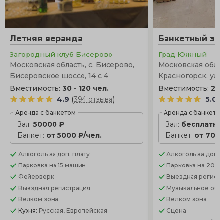
Летняя веранда
Банкетный за
Загородный клуб Бисерово
Град Южный
Московская область, с. Бисерово,
Московская облас
Бисеровское шоссе, 14 с 4
Красногорск, ул.
Вместимость:
30 - 120 чел.
Вместимость:
20
(
)
4.9
394 отзыва
5.0
Аренда с банкетом
Аренда с банкет
Зал:
50000 ₽
Зал:
бесплатн
Банкет:
от 5000 ₽/чел.
Банкет:
от 700
Алкоголь
за доп. плату
Алкоголь
за доп.
Парковка
на 15 машин
Парковка
на 20 
Фейерверк
Выездная регис
Выездная регистрация
Музыкальное об
Велком зона
Велком зона
Кухня:
Русская, Европейская
Сцена