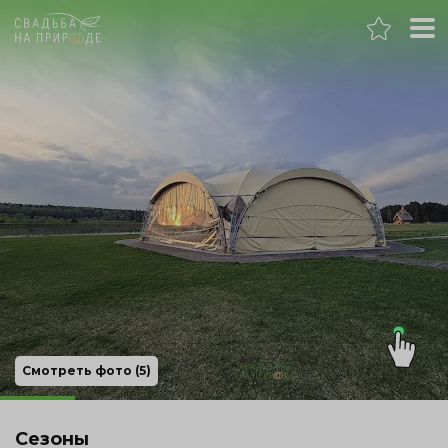
Москва
Банкет
Свадьба
День рождения
Выпускной
Корпоратив
Смотреть фото (5)
Новогодний корпоратив
Сезоны