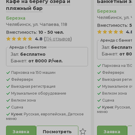
Кафе на берегу озера и
Банкетный за
пляжный бар
Березка
Челябинск, ул. Ч
Березка
Челябинск, ул. Чапаева, 118
Вместимость:
5 
4.8
Вместимость:
10 - 50 чел.
(
)
4.8
114 отзывов
Аренда с банкет
Зал:
бесплатн
Аренда с банкетом
Банкет:
от 800
Зал:
бесплатно
Банкет:
от 8000 ₽/чел.
Парковка
на 150
Парковка
на 150 машин
Фейерверк
Фейерверк
Выездная регис
Выездная регистрация
Музыкальное об
Музыкальное оборудование
Велком зона
Велком зона
Сцена
Сцена
Кухня:
Русская, 
меню
Кухня:
Русская, европейская, Детское
меню
Посмотреть
Заявка
Заявка