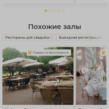
Похожие залы
Рестораны для свадьбы
50
Выездная регистрация
72
Подарок за бронирование
П