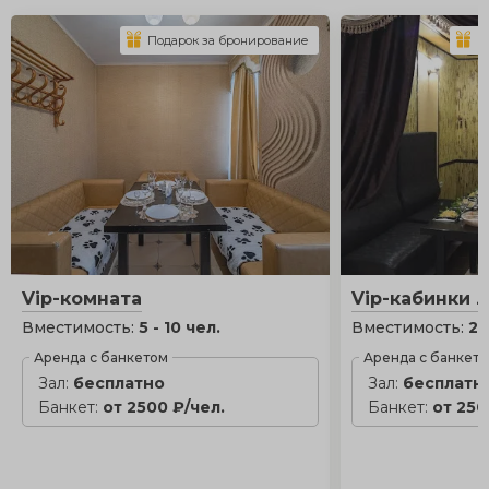
Подарок за бронирование
П
Vip-комната
Vip-кабинки 
Вместимость:
5 - 10 чел.
Вместимость:
2 
Аренда с банкетом
Аренда с банкет
Зал:
бесплатно
Зал:
бесплатн
Банкет:
от 2500 ₽/чел.
Банкет:
от 250