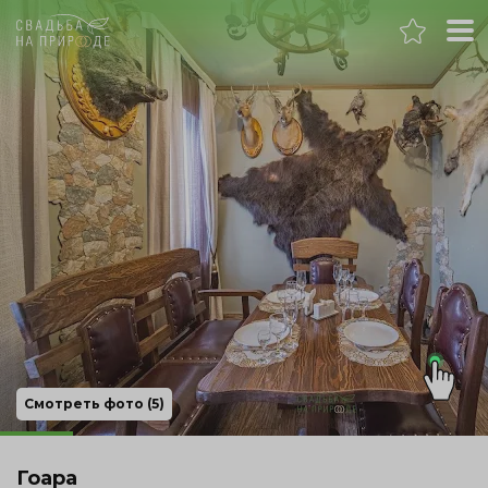
Челябинск
Банкет
Свадьба
День рождения
Выпускной
Корпоратив
Смотреть фото (5)
Новогодний корпоратив
Гоара